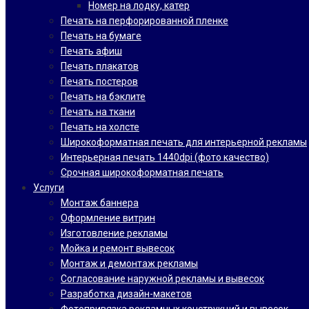
Номер на лодку, катер
Печать на перфорированной пленке
Печать на бумаге
Печать афиш
Печать плакатов
Печать постеров
Печать на бэклите
Печать на ткани
Печать на холсте
Широкоформатная печать для интерьерной рекламы
Интерьерная печать 1440dpi (фото качество)
Срочная широкоформатная печать
Услуги
Монтаж баннера
Оформление витрин
Изготовление рекламы
Мойка и ремонт вывесок
Монтаж и демонтаж рекламы
Согласование наружной рекламы и вывесок
Разработка дизайн-макетов