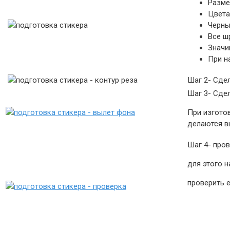
Разме
Цвета
Черны
Все ш
Значи
При н
Шаг 2- Сде
Шаг 3- Сде
При изгото
делаются в
Шаг 4- пров
для этого н
проверить 