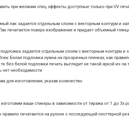
авить при желании спец эффекты доступные только при UV печа
ный лак задается отдельным слоем с векторным контурм и зал
 Лак печатается поверх изображение и придает объемный глян
 подложка задается отдельным слоем с векторным контурм и з
 Draw. Белая подложка нужна на прозрачных пленках, как прави
 тк без белой подложки печать выглядит не такой яркой из-за 
ь нет необходимости
ам для изготовления, указав количество
 изготовим ваши стикеры в зависимости от тиража от 1 до 3х р
к правило печатаются на рулоне с последующей плоттерной ре