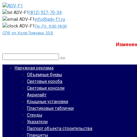
Перейти
к
(812) 927-70-34
контенту
info@adv-f1.ru
Пн.-Пт. 9:00-18:00
СПб, ул. Коли Томчака, 20 Б
Изменен
Поиск:
Наружная реклама
Объемные буквы
Световые короба
Световые консоли
Акрилайт
Крышные установки
Пластиковые таблички
Стенды
Указатели
Паспорт объекта строительства
Планшеты