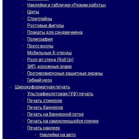
Наклейки и таблички «Режим работы»
Щиты
Стритлайны
Ростовые фигуры
Плакаты для сэндвичмена
Полиграфия
Пресс воллы
Мобильные Х-стенды
Ролл ап стенд (Roll Up)
ЗИП, дорожные знаки
Противовирусные защитные экраны
Гибкий неон
Широкоформатная печать
Ультрафиолетовая (УФ) печать
Печать стикеров
Печать баннеров
Печать на баннерной сетке
Печать на самоклеющейся пленке
Печать наклеек
Наклейки на авто