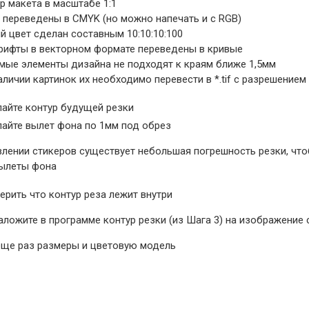
р макета в масштабе 1:1
 переведены в CMYK (но можно напечать и c RGB)
й цвет сделан составным 10:10:10:100
рифты в векторном формате переведены в кривые
мые элементы дизайна не подходят к краям ближе 1,5мм
аличии картинок их необходимо перевести в *.tif с разрешение
лайте контур будущей резки
лайте вылет фона по 1мм под обрез
влении стикеров существует небольшая погрешность резки, что
ылеты фона
ерить что контур реза лежит внутри
аложите в программе контур резки (из Шага 3) на изображение 
еще раз размеры и цветовую модель