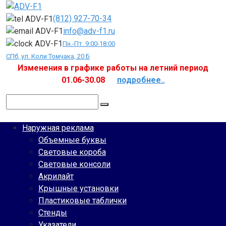
Перейти
к
(812) 927-70-34
контенту
info@adv-f1.ru
Пн.-Пт. 9:00-18:00
СПб, ул. Коли Томчака, 20 Б
Изменения в графике работы на летний период
01.06-30.08
подробнее..
Поиск:
Наружная реклама
Объемные буквы
Световые короба
Световые консоли
Акрилайт
Крышные установки
Пластиковые таблички
Стенды
Указатели