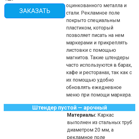
оцинкованного металла и
ЗАКАЗАТЬ
стали. Рекламное поле
покрыто специальным
пластиком, который
позволяет писать на нем
маркерами и прикреплять
листовки с помощью
магнитов. Такие штендеры
часто используются в барах,
кафе и ресторанах, так как с
их помощью удобно
обновлять ежедневное
меню при помощи маркера.
Штендер пустой — арочный
Материалы:
Каркас
выполнен из стальных труб
диаметром 20 мм, а
рекламное поле