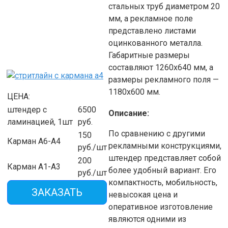
стальных труб диаметром 20
мм, а рекламное поле
представлено листами
оцинкованного металла.
Габаритные размеры
составляют 1260х640 мм, а
размеры рекламного поля —
1180х600 мм.
ЦЕНА:
штендер с
6500
Описание:
ламинацией, 1шт
руб.
По сравнению с другими
150
Карман А6-А4
рекламными конструкциями,
руб./шт
штендер представляет собой
200
Карман А1-А3
более удобный вариант. Его
руб./шт
компактность, мобильность,
ЗАКАЗАТЬ
невысокая цена и
оперативное изготовление
являются одними из