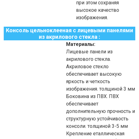
при этом сохраняя
высокое качество
изображения.
Консоль цельноклееная с лицевыми панелями
из акрилового стекла :
Материалы:
Лицевые панели
из
акрилового стекла.
Акриловое стекло
обеспечивает высокую
яркость и четкость
изображения. толщиной 3
мм
Боковина
из ПВХ. ПВХ
обеспечивает
дополнительную прочность и
структурную устойчивость
консоли. толщиной 3-5
мм
Крепление
еталлическая