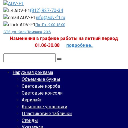
Перейти
к
(812) 927-70-34
контенту
info@adv-f1.ru
Пн.-Пт. 9:00-18:00
СПб, ул. Коли Томчака, 20 Б
Изменения в графике работы на летний период
01.06-30.08
подробнее..
Поиск:
Наружная реклама
Объемные буквы
Световые короба
Световые консоли
Акрилайт
Крышные установки
Пластиковые таблички
Стенды
Указатели