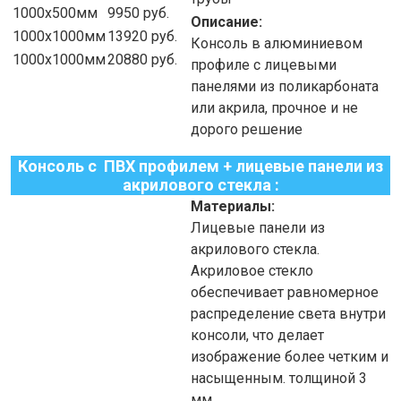
1000х500мм
9950
руб.
Описание:
1000х1000мм
13920
руб.
Консоль в алюминиевом
1000х1000мм
20880
руб.
профиле с лицевыми
панелями из поликарбоната
или акрила, прочное и не
дорого решение
Консоль с ПВХ профилем + лицевые панели из
акрилового стекла :
Материалы:
Лицевые панели
из
акрилового стекла.
Акриловое стекло
обеспечивает равномерное
распределение света внутри
консоли, что делает
изображение более четким и
насыщенным. толщиной 3
мм