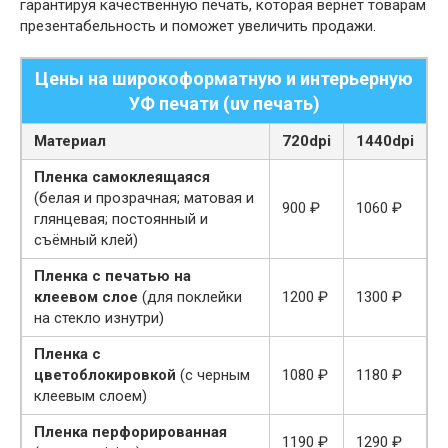
гарантируя качественную печать, которая вернёт товарам
презентабельность и поможет увеличить продажи.
Цены на широкоформатную и интерьерную
УФ печати (uv печать)
Материал
720dpi
1440dpi
Пленка самоклеящаяся
(белая и прозрачная; матовая и
900 ₽
1060 ₽
глянцевая; постоянный и
съёмный клей)
Пленка с печатью на
клеевом слое
(для поклейки
1200 ₽
1300 ₽
на стекло изнутри)
Пленка с
цветоблокировкой
(с черным
1080 ₽
1180 ₽
клеевым слоем)
Пленка перфорированная
1190 ₽
1290 ₽