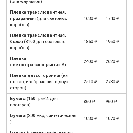
(one way vision)
Пленка транслюцентная,
прозрачная
(для световых
1630 ₽
1740 ₽
коробов)
Пленка транслюцентная,
белая
(8100 для световых
1850 ₽
1960 ₽
коробов)
Пленка
2400 ₽
2620 ₽
светоотражающая
(тип А)
Пленка двухсторонния
(на
стекло, изображение с двух
2510 ₽
2730 ₽
сторон)
Бумага
(150 гр/м2, для
860 ₽
960 ₽
постеров)
Бумага
(200 мкр, синтетическая
1030 ₽
1070 ₽
)
Бэклит
(сменная информация