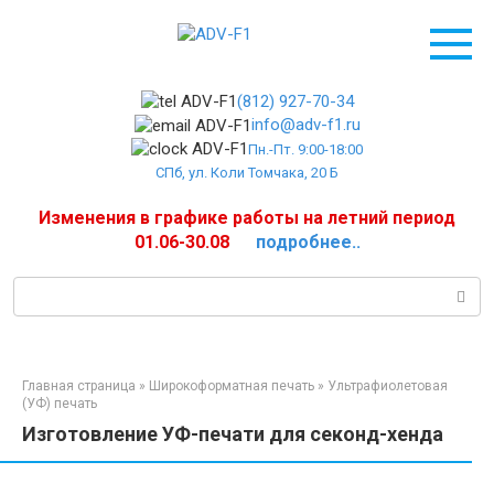
Перейти
к
контенту
(812) 927-70-34
info@adv-f1.ru
Пн.-Пт. 9:00-18:00
СПб, ул. Коли Томчака, 20 Б
Изменения в графике работы на летний период
01.06-30.08
подробнее..
Поиск:
Главная страница
»
Широкоформатная печать
»
Ультрафиолетовая
(УФ) печать
Изготовление УФ-печати для секонд-хенда