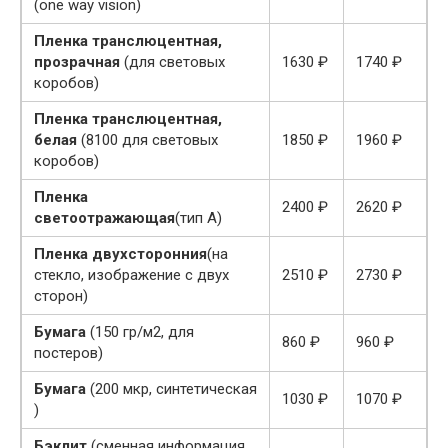
(one way vision)
Пленка транслюцентная,
прозрачная
(для световых
1630 ₽
1740 ₽
коробов)
Пленка транслюцентная,
белая
(8100 для световых
1850 ₽
1960 ₽
коробов)
Пленка
2400 ₽
2620 ₽
светоотражающая
(тип А)
Пленка двухсторонния
(на
стекло, изображение с двух
2510 ₽
2730 ₽
сторон)
Бумага
(150 гр/м2, для
860 ₽
960 ₽
постеров)
Бумага
(200 мкр, синтетическая
1030 ₽
1070 ₽
)
Бэклит
(сменная информация