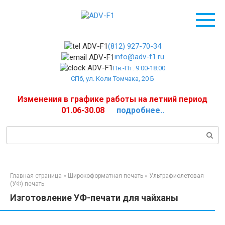
Перейти
к
контенту
(812) 927-70-34
info@adv-f1.ru
Пн.-Пт. 9:00-18:00
СПб, ул. Коли Томчака, 20 Б
Изменения в графике работы на летний период
01.06-30.08
подробнее..
Поиск:
Главная страница
»
Широкоформатная печать
»
Ультрафиолетовая
(УФ) печать
Изготовление УФ-печати для чайханы