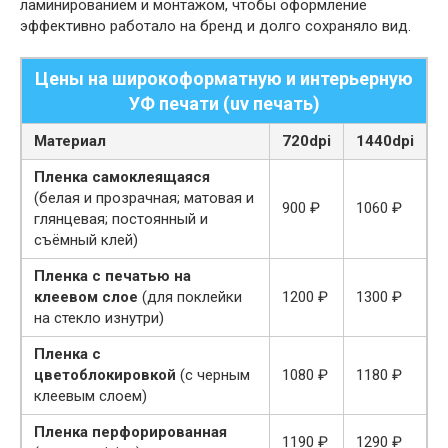
ламинированием и монтажом, чтобы оформление
эффективно работало на бренд и долго сохраняло вид.
Цены на широкоформатную и интерьерную
УФ печати (uv печать)
Материал
720dpi
1440dpi
Пленка самоклеящаяся
(белая и прозрачная; матовая и
900 ₽
1060 ₽
глянцевая; постоянный и
съёмный клей)
Пленка с печатью на
клеевом слое
(для поклейки
1200 ₽
1300 ₽
на стекло изнутри)
Пленка с
цветоблокировкой
(с черным
1080 ₽
1180 ₽
клеевым слоем)
Пленка перфорированная
1190 ₽
1290 ₽