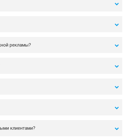
жной рекламы?
?
ными клиентами?