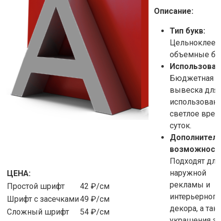
Описание:
Тип букв:
Цельноклее
объемные б
Использован
Бюджетная
вывеска для
использовани
светлое врем
суток.
Дополнител
возможност
Подходят для
наружной
ЦЕНА:
рекламы и
Простой шрифт
42 ₽/см
интерьерного
Шрифт с засечками
49 ₽/см
декора, а так
Сложный шрифт
54 ₽/см
украшения з