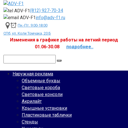
Перейти
к
(812) 927-70-34
контенту
info@adv-f1.ru
Пн.-Пт. 9:00-18:00
СПб, ул. Коли Томчака, 20 Б
Изменения в графике работы на летний период
01.06-30.08
подробнее..
Поиск:
Наружная реклама
Объемные буквы
Световые короба
Световые консоли
Акрилайт
Крышные установки
Пластиковые таблички
Стенды