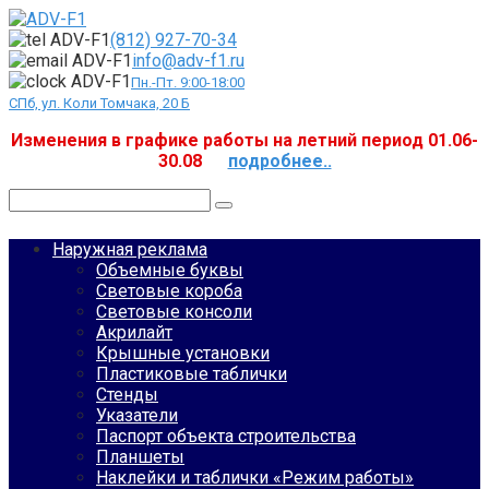
Перейти
к
(812) 927-70-34
контенту
info@adv-f1.ru
Пн.-Пт. 9:00-18:00
СПб, ул. Коли Томчака, 20 Б
Изменения в графике работы на летний период 01.06-
30.08
подробнее..
Поиск:
Наружная реклама
Объемные буквы
Световые короба
Световые консоли
Акрилайт
Крышные установки
Пластиковые таблички
Стенды
Указатели
Паспорт объекта строительства
Планшеты
Наклейки и таблички «Режим работы»