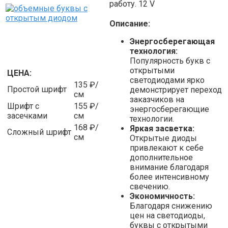
работу. 12 V
Описание:
Энергосберегающая
технология:
Популярность букв с
открытыми
ЦЕНА:
светодиодами ярко
135 ₽/
Простой шрифт
демонстрирует переход
см
заказчиков на
Шрифт с
155 ₽/
энергосберегающие
засечками
см
технологии.
168 ₽/
Яркая засветка:
Сложный шрифт
см
Открытые диоды
привлекают к себе
дополнительное
внимание благодаря
более интенсивному
свечению.
Экономичность:
Благодаря снижению
цен на светодиоды,
буквы с открытыми