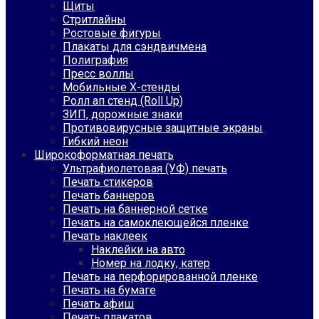
Щиты
Стритлайны
Ростовые фигуры
Плакаты для сэндвичмена
Полиграфия
Пресс воллы
Мобильные Х-стенды
Ролл ап стенд (Roll Up)
ЗИП, дорожные знаки
Противовирусные защитные экраны
Гибкий неон
Широкоформатная печать
Ультрафиолетовая (УФ) печать
Печать стикеров
Печать баннеров
Печать на баннерной сетке
Печать на самоклеющейся пленке
Печать наклеек
Наклейки на авто
Номер на лодку, катер
Печать на перфорированной пленке
Печать на бумаге
Печать афиш
Печать плакатов