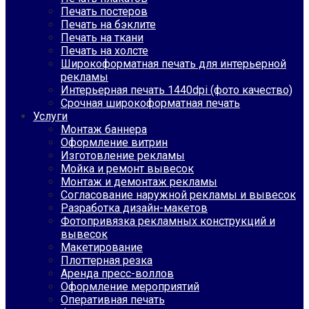
Печать постеров
Печать на бэклите
Печать на ткани
Печать на холсте
Широкоформатная печать для интерьерной
рекламы
Интерьерная печать 1440dpi (фото качество)
Срочная широкоформатная печать
Услуги
Монтаж баннера
Оформление витрин
Изготовление рекламы
Мойка и ремонт вывесок
Монтаж и демонтаж рекламы
Согласование наружной рекламы и вывесок
Разработка дизайн-макетов
Фотопривязка рекламных конструкций и
вывесок
Макетирование
Плоттерная резка
Аренда пресс-воллов
Оформление мероприятий
Оперативная печать