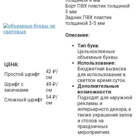
толщиной 4 мм
Борт ПВХ пластик толщиной
3 мм
Задник ПВХ пластик
толщиной 3-5 мм
Описание:
Тип букв:
Цельноклееные
объемные буквы
Использование:
ЦЕНА:
Бюджетная вывеска
42 ₽/
Простой шрифт
для использования в
см
светлое время суток.
Шрифт с
49 ₽/
Дополнительные
засечками
см
возможности:
54 ₽/
Подходят для наружной
Сложный шрифт
см
рекламы и
интерьерного декора, а
также украшения залов
и столов на
праздничных
мероприятиях.