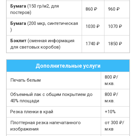
Бумага
(150 гр/м2, для
860 ₽
960 ₽
постеров)
Бумага
(200 мкр, синтетическая
1030 ₽
1070 ₽
)
Бэклит
(сменная информация
1740 ₽
1850 ₽
для световых коробов)
Дополнительные услуги
800 ₽/
Печать белым
м.кв.
Объемный лак с общим покрытием до
800 ₽/
40% площади
м.кв.
Резка пленки в край
+10%
Плоттерная резка напечатанного
от 300 ₽/
изображения
м.кв