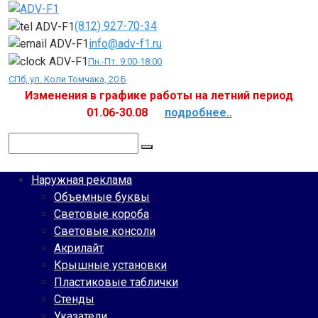
Перейти
к
(812) 927-70-34
контенту
info@adv-f1.ru
Пн.-Пт. 9:00-18:00
СПб, ул. Коли Томчака, 20 Б
Изменения в графике работы на летний период
01.06-30.08
подробнее..
Поиск:
Наружная реклама
Объемные буквы
Световые короба
Световые консоли
Акрилайт
Крышные установки
Пластиковые таблички
Стенды
Указатели