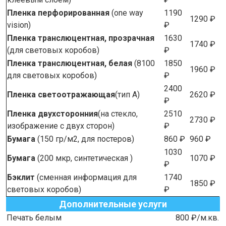
Пленка перфорированная
(one way
1190
1290 ₽
vision)
₽
Пленка транслюцентная, прозрачная
1630
1740 ₽
(для световых коробов)
₽
Пленка транслюцентная, белая
(8100
1850
1960 ₽
для световых коробов)
₽
2400
Пленка светоотражающая
(тип А)
2620 ₽
₽
Пленка двухсторонния
(на стекло,
2510
2730 ₽
изображение с двух сторон)
₽
Бумага
(150 гр/м2, для постеров)
860 ₽
960 ₽
1030
Бумага
(200 мкр, синтетическая )
1070 ₽
₽
Бэклит
(сменная информация для
1740
1850 ₽
световых коробов)
₽
Дополнительные услуги
Печать белым
800 ₽/м.кв.