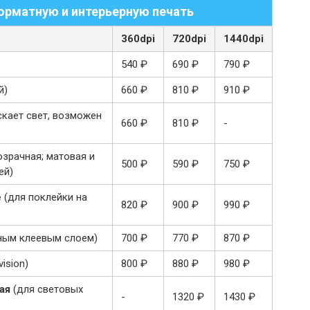
рматную и интерьерную печать
360dpi
720dpi
1440dpi
540 ₽
690 ₽
790 ₽
й)
660 ₽
810 ₽
910 ₽
ускает свет, возможен
660 ₽
810 ₽
-
озрачная; матовая и
500 ₽
590 ₽
750 ₽
ей)
е
(для поклейки на
820 ₽
900 ₽
990 ₽
рным клеевым слоем)
700 ₽
770 ₽
870 ₽
vision)
800 ₽
880 ₽
980 ₽
ная
(для световых
-
1320 ₽
1430 ₽