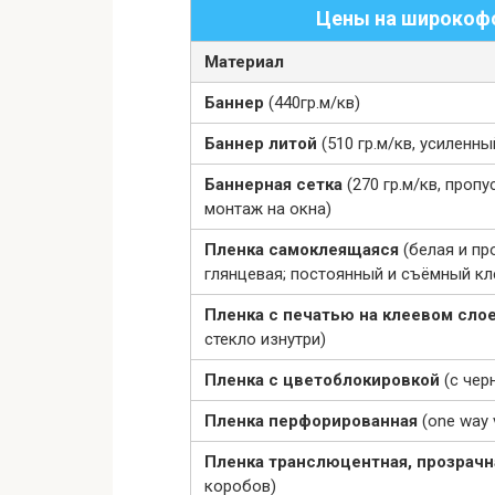
Цены на широкофо
Материал
Баннер
(440гр.м/кв)
Баннер литой
(510 гр.м/кв, усиленны
Баннерная сетка
(270 гр.м/кв, проп
монтаж на окна)
Пленка самоклеящаяся
(белая и пр
глянцевая; постоянный и съёмный кл
Пленка с печатью на клеевом сло
стекло изнутри)
Пленка с цветоблокировкой
(с че
Пленка перфорированная
(one way 
Пленка транслюцентная, прозрач
коробов)