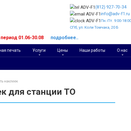
(812) 927-70-34
info@adv-f1.ru
Пн.-Пт. 9:00-18:0
СПб, ул. Коли Томчака, 20 Б
й период 01.06-30.08
подробнее..
ая печать
Услуги
Цены
Наши работы
О нас
ть наклеек
ек для станции ТО