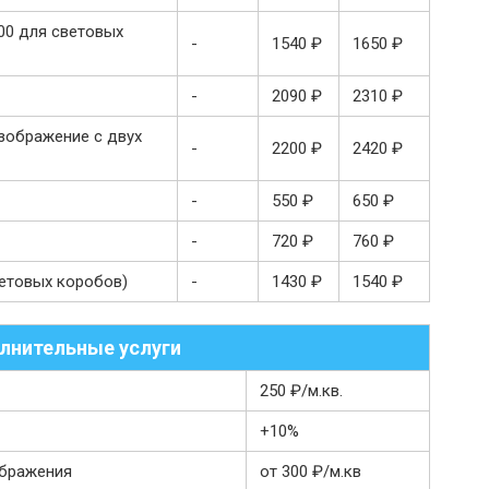
00 для световых
-
1540 ₽
1650 ₽
-
2090 ₽
2310 ₽
изображение с двух
-
2200 ₽
2420 ₽
-
550 ₽
650 ₽
-
720 ₽
760 ₽
етовых коробов)
-
1430 ₽
1540 ₽
лнительные услуги
250 ₽/м.кв.
+10%
ображения
от 300 ₽/м.кв