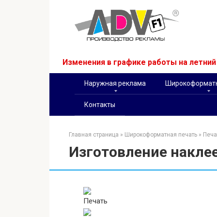
Перейти
к
контенту
Изменения в графике работы на летни
Наружная реклама
Широкоформатн
Контакты
Главная страница
»
Широкоформатная печать
»
Печа
Изготовление накле
Печать