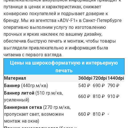
путанице в ценах и характеристиках, снижает
конверсию покупателей и подрывает доверие к
бренду. Мы из агентства «ADV-F1» в Санкт-Петербурге
оперативно выполним услугу по изготовлению
прочных и ярких наклеек по вашему дизайну,
обеспечив быструю печать и монтаж, чтобы товары
выглядели привлекательно и информация была
читаема с первого взгляда.
Цены на широкоформатную и интерьерную
печать
Материал
360dpi
720dpi
1440dpi
Баннер
(440гр.м/кв)
540 ₽
690 ₽
790 ₽
Баннер литой
(510 гр.м/кв,
660 ₽
810 ₽
910 ₽
усиленный)
Баннерная сетка
(270 гр.м/кв,
пропускает свет, возможен
660 ₽
810 ₽
-
монтаж на окна)