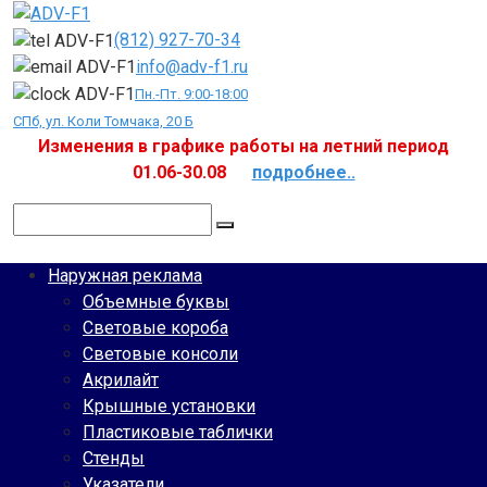
Перейти
к
(812) 927-70-34
контенту
info@adv-f1.ru
Пн.-Пт. 9:00-18:00
СПб, ул. Коли Томчака, 20 Б
Изменения в графике работы на летний период
01.06-30.08
подробнее..
Поиск:
Наружная реклама
Объемные буквы
Световые короба
Световые консоли
Акрилайт
Крышные установки
Пластиковые таблички
Стенды
Указатели