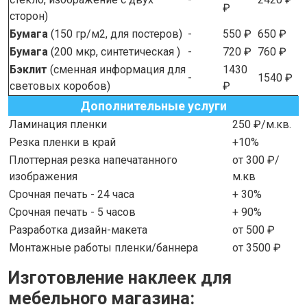
₽
сторон)
Бумага
(150 гр/м2, для постеров)
-
550 ₽
650 ₽
Бумага
(200 мкр, синтетическая )
-
720 ₽
760 ₽
Бэклит
(сменная информация для
1430
-
1540 ₽
световых коробов)
₽
Дополнительные услуги
Ламинация пленки
250 ₽/м.кв.
Резка пленки в край
+10%
Плоттерная резка напечатанного
от 300 ₽/
изображения
м.кв
Срочная печать - 24 часа
+ 30%
Срочная печать - 5 часов
+ 90%
Разработка дизайн-макета
от 500 ₽
Монтажные работы пленки/баннера
от 3500 ₽
Изготовление наклеек для
мебельного магазина: