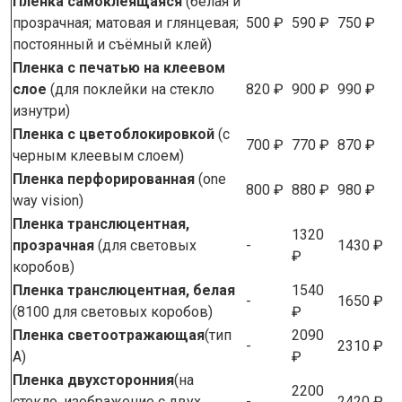
Пленка самоклеящаяся
(белая и
прозрачная; матовая и глянцевая;
500 ₽
590 ₽
750 ₽
постоянный и съёмный клей)
Пленка с печатью на клеевом
слое
(для поклейки на стекло
820 ₽
900 ₽
990 ₽
изнутри)
Пленка с цветоблокировкой
(с
700 ₽
770 ₽
870 ₽
черным клеевым слоем)
Пленка перфорированная
(one
800 ₽
880 ₽
980 ₽
way vision)
Пленка транслюцентная,
1320
прозрачная
(для световых
-
1430 ₽
₽
коробов)
Пленка транслюцентная, белая
1540
-
1650 ₽
(8100 для световых коробов)
₽
Пленка светоотражающая
(тип
2090
-
2310 ₽
А)
₽
Пленка двухсторонния
(на
2200
стекло, изображение с двух
-
2420 ₽