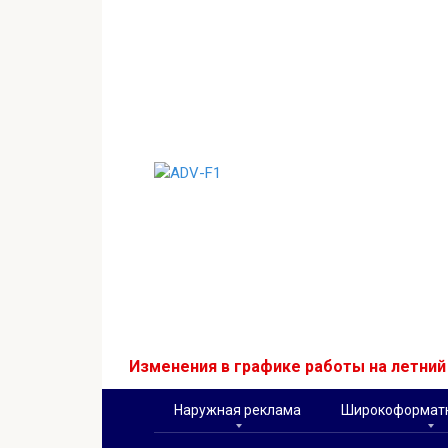
Перейти
к
контенту
Изменения в графике работы на летни
Наружная реклама
Широкоформатн