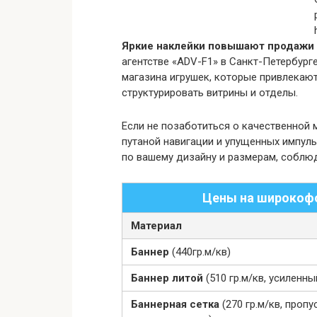
Яркие наклейки повышают продажи 
агентстве «ADV-F1» в Санкт-Петербург
магазина игрушек, которые привлекают
структурировать витрины и отделы.
Если не позаботиться о качественной 
путаной навигации и упущенных импул
по вашему дизайну и размерам, соблюд
Цены на широкофо
Материал
Баннер
(440гр.м/кв)
Баннер литой
(510 гр.м/кв, усиленны
Баннерная сетка
(270 гр.м/кв, проп