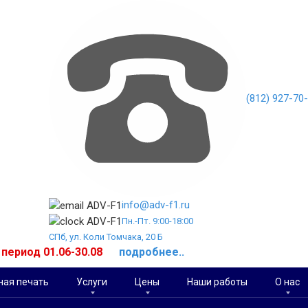
(812) 927-70
info@adv-f1.ru
Пн.-Пт. 9:00-18:00
СПб, ул. Коли Томчака, 20 Б
й период 01.06-30.08
подробнее..
ая печать
Услуги
Цены
Наши работы
О нас