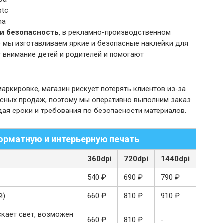
и безопасность
, в рекламно-производственном
е мы изготавливаем яркие и безопасные наклейки для
 внимание детей и родителей и помогают
маркировке, магазин рискует потерять клиентов из‑за
ьсных продаж, поэтому мы оперативно выполним заказ
ая сроки и требования по безопасности материалов.
рматную и интерьерную печать
360dpi
720dpi
1440dpi
540 ₽
690 ₽
790 ₽
й)
660 ₽
810 ₽
910 ₽
ускает свет, возможен
660 ₽
810 ₽
-