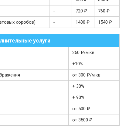
-
720 ₽
760 ₽
етовых коробов)
-
1430 ₽
1540 ₽
лнительные услуги
250 ₽/м.кв.
+10%
ображения
от 300 ₽/м.кв
+ 30%
+ 90%
от 500 ₽
от 3500 ₽