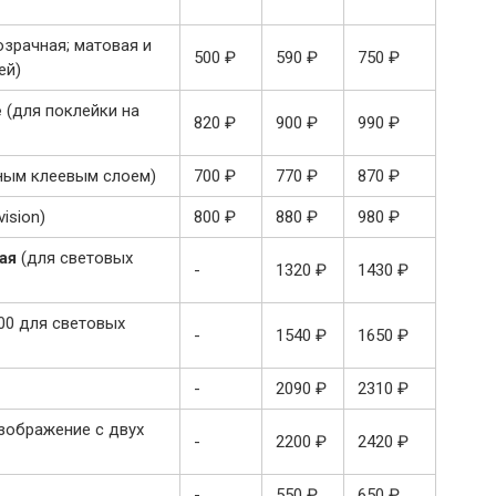
озрачная; матовая и
500 ₽
590 ₽
750 ₽
ей)
е
(для поклейки на
820 ₽
900 ₽
990 ₽
рным клеевым слоем)
700 ₽
770 ₽
870 ₽
vision)
800 ₽
880 ₽
980 ₽
ная
(для световых
-
1320 ₽
1430 ₽
00 для световых
-
1540 ₽
1650 ₽
-
2090 ₽
2310 ₽
изображение с двух
-
2200 ₽
2420 ₽
-
550 ₽
650 ₽