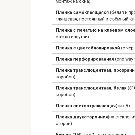
монтаж на окна)
Пленка самоклеящаяся
(белая и пр
глянцевая; постоянный и съёмный кл
Пленка с печатью на клеевом сло
стекло изнутри)
Пленка с цветоблокировкой
(с че
Пленка перфорированная
(one way 
Пленка транслюцентная, прозрач
коробов)
Пленка транслюцентная, белая
(81
коробов)
Пленка светоотражающая
(тип А)
Пленка двухсторонния
(на стекло, 
сторон)
Бумага
(150 гр/м2, для постеров)