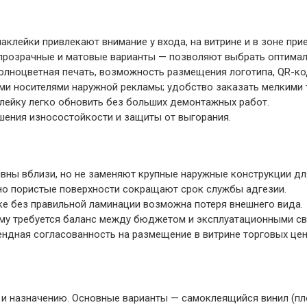
аклейки привлекают внимание у входа, на витрине и в зоне при
 прозрачные и матовые варианты — позволяют выбрать оптимал
олноцветная печать, возможность размещения логотипа, QR-код
и носителями наружной рекламы; удобство заказать мелкими 
лейку легко обновить без больших демонтажных работ.
ения износостойкости и защиты от выгорания.
ивны вблизи, но не заменяют крупные наружные конструкции дл
ьно пористые поверхности сокращают срок службы адгезии.
ке без правильной ламинации возможна потеря внешнего вида.
му требуется баланс между бюджетом и эксплуатационными св
ндная согласованность на размещение в витрине торговых цен
и и назначению. Основные варианты — самоклеящийся винил (пл