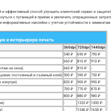
й и эффективный способ улучшить клиентский сервис и защитит
кнуться с путаницей в приёме и увеличить операционные затра
 и информативные наклейки с учётом устойчивости к химикатам
ю и интерьерную печать
360dpi
720dpi
1440dpi
540 ₽
690 ₽
790 ₽
660 ₽
810 ₽
910 ₽
нтаж на окна)
660 ₽
810 ₽
-
нцевая; постоянный и съёмный клей)
500 ₽
590 ₽
750 ₽
о изнутри)
820 ₽
900 ₽
990 ₽
700 ₽
770 ₽
870 ₽
800 ₽
880 ₽
980 ₽
ов)
-
1320 ₽
1430 ₽
в)
-
1540 ₽
1650 ₽