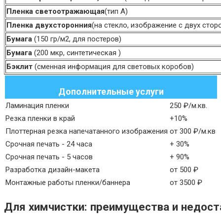
Пленка светоотражающая
(тип А)
Пленка двухсторонния
(на стекло, изображение с двух стор
Бумага
(150 гр/м2, для постеров)
Бумага
(200 мкр, синтетическая )
Бэклит
(сменная информация для световых коробов)
Дополнительные услуги
Ламинация пленки
250 ₽/м.кв.
Резка пленки в край
+10%
Плоттерная резка напечатанного изображения
от 300 ₽/м.кв
Срочная печать - 24 часа
+ 30%
Срочная печать - 5 часов
+ 90%
Разработка дизайн-макета
от 500 ₽
Монтажные работы пленки/баннера
от 3500 ₽
Для химчистки: преимущества и недост