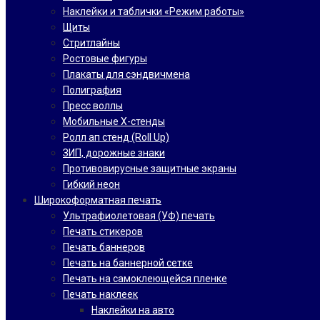
Наклейки и таблички «Режим работы»
Щиты
Стритлайны
Ростовые фигуры
Плакаты для сэндвичмена
Полиграфия
Пресс воллы
Мобильные Х-стенды
Ролл ап стенд (Roll Up)
ЗИП, дорожные знаки
Противовирусные защитные экраны
Гибкий неон
Широкоформатная печать
Ультрафиолетовая (УФ) печать
Печать стикеров
Печать баннеров
Печать на баннерной сетке
Печать на самоклеющейся пленке
Печать наклеек
Наклейки на авто