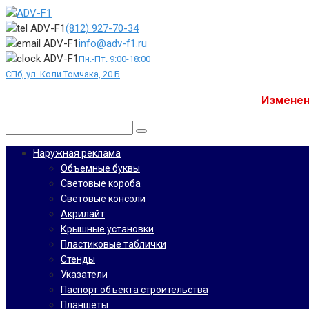
Перейти
к
(812) 927-70-34
контенту
info@adv-f1.ru
Пн.-Пт. 9:00-18:00
СПб, ул. Коли Томчака, 20 Б
Изменен
Поиск:
Наружная реклама
Объемные буквы
Световые короба
Световые консоли
Акрилайт
Крышные установки
Пластиковые таблички
Стенды
Указатели
Паспорт объекта строительства
Планшеты