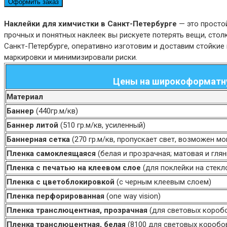
Оформить заказ
Наклейки для химчистки в Санкт-Петербурге
— это просто
прочных и понятных наклеек вы рискуете потерять вещи, стол
Санкт-Петербурге, оперативно изготовим и доставим стойкие
маркировки и минимизировали риски.
Цены на широкоформатну
Материал
Баннер
(440гр.м/кв)
Баннер литой
(510 гр.м/кв, усиленный)
Баннерная сетка
(270 гр.м/кв, пропускает свет, возможен мо
Пленка самоклеящаяся
(белая и прозрачная; матовая и гля
Пленка с печатью на клеевом слое
(для поклейки на стекл
Пленка с цветоблокировкой
(с черным клеевым слоем)
Пленка перфорированная
(one way vision)
Пленка транслюцентная, прозрачная
(для световых короб
Пленка транслюцентная, белая
(8100 для световых коробо