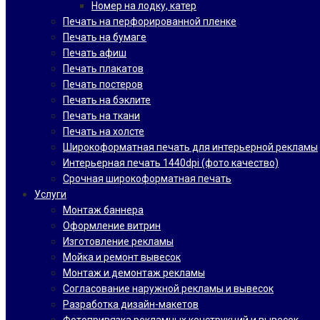
Номер на лодку, катер
Печать на перфорированной пленке
Печать на бумаге
Печать афиш
Печать плакатов
Печать постеров
Печать на бэклите
Печать на ткани
Печать на холсте
Широкоформатная печать для интерьерной рекламы
Интерьерная печать 1440dpi (фото качество)
Срочная широкоформатная печать
Услуги
Монтаж баннера
Оформление витрин
Изготовление рекламы
Мойка и ремонт вывесок
Монтаж и демонтаж рекламы
Согласование наружной рекламы и вывесок
Разработка дизайн-макетов