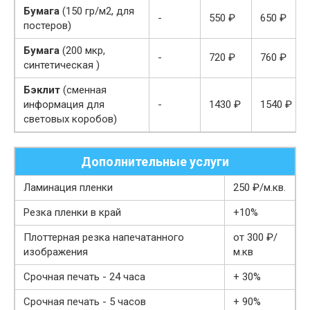
Бумага
(150 гр/м2, для
-
550 ₽
650 ₽
постеров)
Бумага
(200 мкр,
-
720 ₽
760 ₽
синтетическая )
Бэклит
(сменная
информация для
-
1430 ₽
1540 ₽
световых коробов)
Дополнительные услуги
Ламинация пленки
250 ₽/м.кв.
Резка пленки в край
+10%
Плоттерная резка напечатанного
от 300 ₽/
изображения
м.кв
Срочная печать - 24 часа
+ 30%
Срочная печать - 5 часов
+ 90%