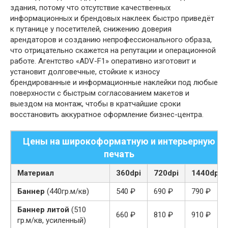
здания, потому что отсутствие качественных
информационных и брендовых наклеек быстро приведёт
к путанице у посетителей, снижению доверия
арендаторов и созданию непрофессионального образа,
что отрицательно скажется на репутации и операционной
работе. Агентство «ADV-F1» оперативно изготовит и
установит долговечные, стойкие к износу
брендированные и информационные наклейки под любые
поверхности с быстрым согласованием макетов и
выездом на монтаж, чтобы в кратчайшие сроки
восстановить аккуратное оформление бизнес-центра.
Цены на широкоформатную и интерьерную
печать
Материал
360dpi
720dpi
1440dpi
Баннер
(440гр.м/кв)
540 ₽
690 ₽
790 ₽
Баннер литой
(510
660 ₽
810 ₽
910 ₽
гр.м/кв, усиленный)