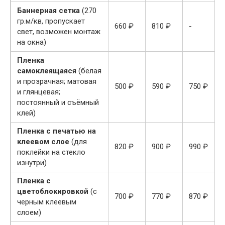
Баннерная сетка
(270
гр.м/кв, пропускает
660 ₽
810 ₽
-
свет, возможен монтаж
на окна)
Пленка
самоклеящаяся
(белая
и прозрачная; матовая
500 ₽
590 ₽
750 ₽
и глянцевая;
постоянный и съёмный
клей)
Пленка с печатью на
клеевом слое
(для
820 ₽
900 ₽
990 ₽
поклейки на стекло
изнутри)
Пленка с
цветоблокировкой
(с
700 ₽
770 ₽
870 ₽
черным клеевым
слоем)