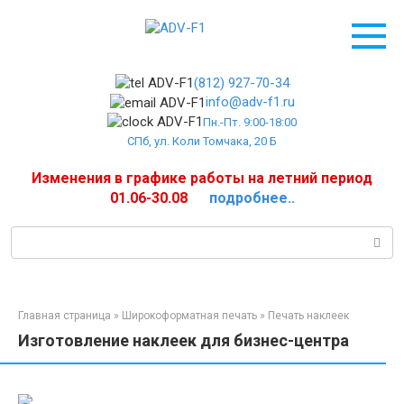
Перейти
к
контенту
(812) 927-70-34
info@adv-f1.ru
Пн.-Пт. 9:00-18:00
СПб, ул. Коли Томчака, 20 Б
Изменения в графике работы на летний период
01.06-30.08
подробнее..
Поиск:
Главная страница
»
Широкоформатная печать
»
Печать наклеек
Изготовление наклеек для бизнес-центра