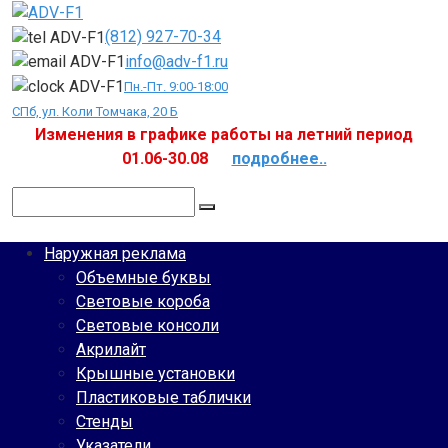
Перейти
к
(812) 927-70-34
контенту
info@adv-f1.ru
Пн.-Пт. 9:00-18:00
СПб, ул. Коли Томчака, 20 Б
Изменения в графике работы на летний период
01.06-30.08
подробнее..
Поиск:
Наружная реклама
Объемные буквы
Световые короба
Световые консоли
Акрилайт
Крышные установки
Пластиковые таблички
Стенды
Указатели