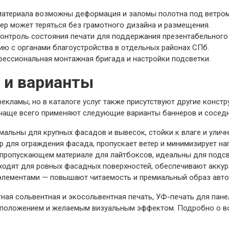
материала возможны деформация и заломы полотна под ветром
ер может теряться без грамотного дизайна и размещения.
контроль состояния печати для поддержания презентабельного
ю с органами благоустройства в отдельных районах СПб.
фессиональная монтажная бригада и настройки подсветки.
 и варианты
кламы, но в каталоге услуг также присутствуют другие констр
 чаще всего применяют следующие варианты баннеров и соседн
альны для крупных фасадов и вывесок, стойки к влаге и улич
 для ограждения фасада, пропускает ветер и минимизирует наг
топропускающем материале для лайтбоксов, идеальны для подсв
одят для ровных фасадных поверхностей, обеспечивают аккур
элементами — повышают читаемость и премиальный образ авто
ная сольвентная и экосольвентная печать, УФ-печать для пан
асположением и желаемым визуальным эффектом. Подробно о в