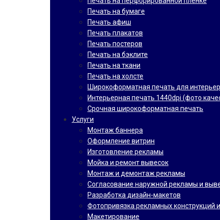
Печать на перфорированной пленке
Печать на бумаге
Печать афиш
Печать плакатов
Печать постеров
Печать на бэклите
Печать на ткани
Печать на холсте
Широкоформатная печать для интерье
Интерьерная печать 1440dpi (фото каче
Срочная широкоформатная печать
Услуги
Монтаж баннера
Оформление витрин
Изготовление рекламы
Мойка и ремонт вывесок
Монтаж и демонтаж рекламы
Согласование наружной рекламы и выв
Разработка дизайн-макетов
Фотопривязка рекламных конструкций и
Макетирование