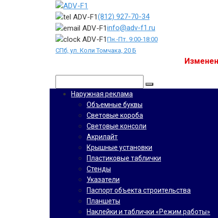
Перейти
к
(812) 927-70-34
контенту
info@adv-f1.ru
Пн.-Пт. 9:00-18:00
СПб, ул. Коли Томчака, 20 Б
Изменен
Поиск:
Наружная реклама
Объемные буквы
Световые короба
Световые консоли
Акрилайт
Крышные установки
Пластиковые таблички
Стенды
Указатели
Паспорт объекта строительства
Планшеты
Наклейки и таблички «Режим работы»