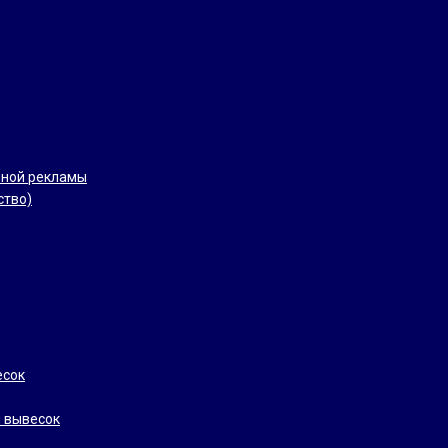
рной рекламы
ство)
есок
 вывесок