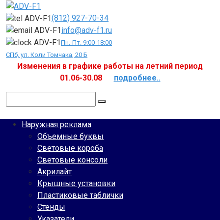
Перейти
к
(812) 927-70-34
контенту
info@adv-f1.ru
Пн.-Пт. 9:00-18:00
СПб, ул. Коли Томчака, 20 Б
Изменения в графике работы на летний период
01.06-30.08
подробнее..
Поиск:
Наружная реклама
Объемные буквы
Световые короба
Световые консоли
Акрилайт
Крышные установки
Пластиковые таблички
Стенды
Указатели