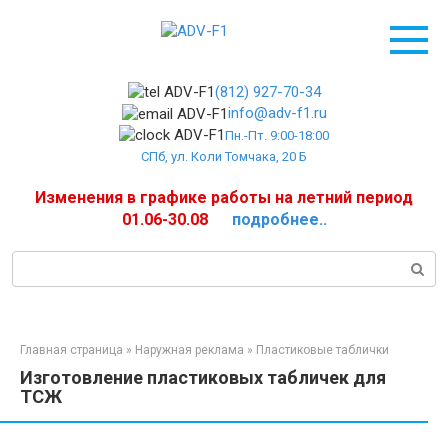
Перейти
к
контенту
(812) 927-70-34
info@adv-f1.ru
Пн.-Пт. 9:00-18:00
СПб, ул. Коли Томчака, 20 Б
Изменения в графике работы на летний период
01.06-30.08
подробнее..
Поиск:
Главная страница
»
Наружная реклама
»
Пластиковые таблички
Изготовление пластиковых табличек для
ТСЖ