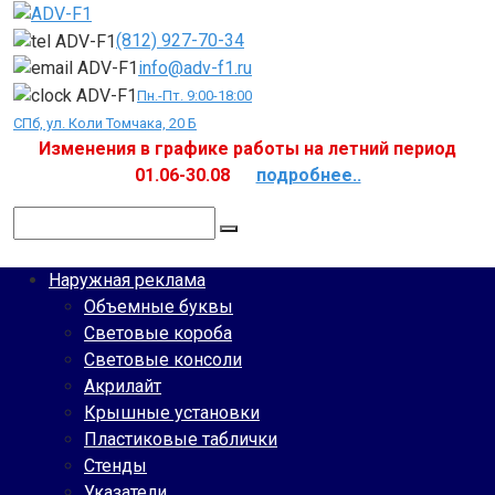
Перейти
к
(812) 927-70-34
контенту
info@adv-f1.ru
Пн.-Пт. 9:00-18:00
СПб, ул. Коли Томчака, 20 Б
Изменения в графике работы на летний период
01.06-30.08
подробнее..
Поиск:
Наружная реклама
Объемные буквы
Световые короба
Световые консоли
Акрилайт
Крышные установки
Пластиковые таблички
Стенды
Указатели