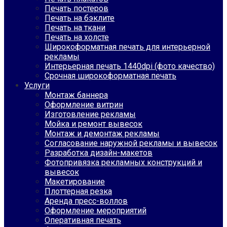
Печать постеров
Печать на бэклите
Печать на ткани
Печать на холсте
Широкоформатная печать для интерьерной
рекламы
Интерьерная печать 1440dpi (фото качество)
Срочная широкоформатная печать
Услуги
Монтаж баннера
Оформление витрин
Изготовление рекламы
Мойка и ремонт вывесок
Монтаж и демонтаж рекламы
Согласование наружной рекламы и вывесок
Разработка дизайн-макетов
Фотопривязка рекламных конструкций и
вывесок
Макетирование
Плоттерная резка
Аренда пресс-воллов
Оформление мероприятий
Оперативная печать