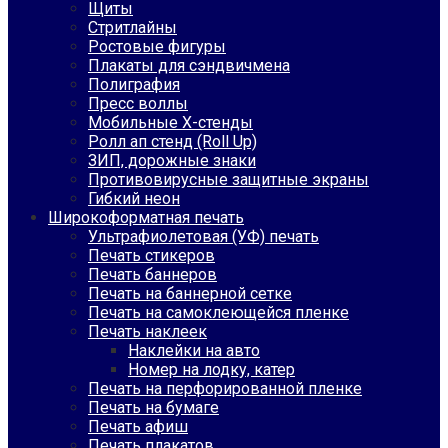
Щиты
Стритлайны
Ростовые фигуры
Плакаты для сэндвичмена
Полиграфия
Пресс воллы
Мобильные Х-стенды
Ролл ап стенд (Roll Up)
ЗИП, дорожные знаки
Противовирусные защитные экраны
Гибкий неон
Широкоформатная печать
Ультрафиолетовая (УФ) печать
Печать стикеров
Печать баннеров
Печать на баннерной сетке
Печать на самоклеющейся пленке
Печать наклеек
Наклейки на авто
Номер на лодку, катер
Печать на перфорированной пленке
Печать на бумаге
Печать афиш
Печать плакатов