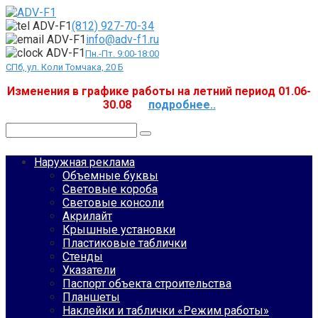
Перейти
к
(812) 927-70-34
контенту
info@adv-f1.ru
Пн.-Пт. 9:00-18:00
СПб, ул. Коли Томчака, 20 Б
Изменения в графике работы на летний период 01.06-
30.08
подробнее..
Поиск:
Наружная реклама
Объемные буквы
Световые короба
Световые консоли
Акрилайт
Крышные установки
Пластиковые таблички
Стенды
Указатели
Паспорт объекта строительства
Планшеты
Наклейки и таблички «Режим работы»