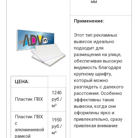
мм
Применение:
Этот тип рекламных
вывесок идеально
подходит для
размещения на улице,
обеспечивая высокую
видимость благодаря
крупному шрифту,
который можно
ЦЕНА:
разглядеть с далекого
1240
расстояния. Особенно
Пластик ПВХ
руб./
эффективны такие
м²
вывески, когда они
оформлены ярко и
Пластик ПВХ
привлекательно, сразу
1950
с
привлекая внимание.
руб./
алюминиевой
м²
рамкой