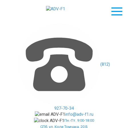
Перейти
к
контенту
(812)
927-70-34
info@adv-f1.ru
Пн.-Пт. 9:00-18:00
СПб, ул. Коли Томчака, 20 Б