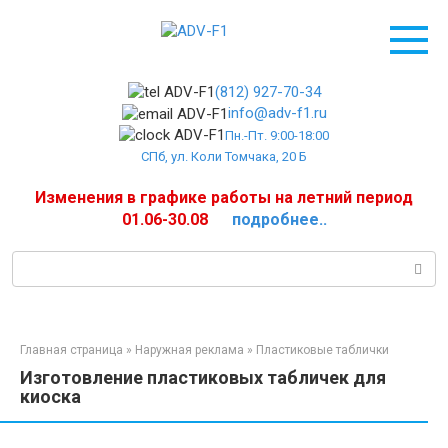
Перейти
к
контенту
(812) 927-70-34
info@adv-f1.ru
Пн.-Пт. 9:00-18:00
СПб, ул. Коли Томчака, 20 Б
Изменения в графике работы на летний период
01.06-30.08
подробнее..
Поиск:
Главная страница
»
Наружная реклама
»
Пластиковые таблички
Изготовление пластиковых табличек для
киоска