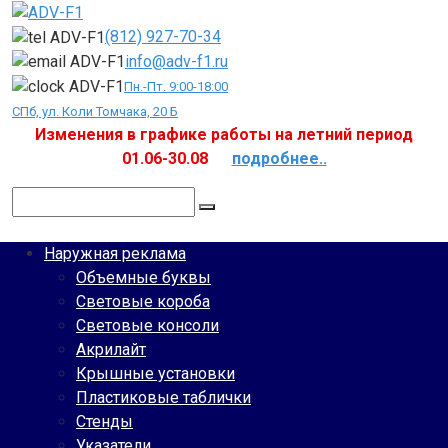
Перейти
к
(812) 927-70-34
контенту
info@adv-f1.ru
Пн.-Пт. 9:00-18:00
СПб, ул. Коли Томчака, 20 Б
Изменения в графике работы на летний период
01.06-30.08
подробнее..
Поиск:
Наружная реклама
Объемные буквы
Световые короба
Световые консоли
Акрилайт
Крышные установки
Пластиковые таблички
Стенды
Указатели