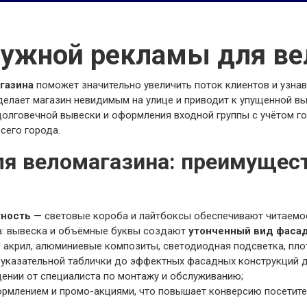
ружной рекламы для ве
газина
поможет значительно увеличить поток клиентов и узнав
делает магазин невидимым на улице и приводит к упущенной вы
олговечной вывески и оформления входной группы с учётом г
сего города.
я веломагазина: преимущест
тность
— световые короба и лайтбоксы обеспечивают читаемос
а: вывеска и объёмные буквы создают
утонченный вид фаса
 акрил, алюминиевые композиты, светодиодная подсветка, плот
 указательной таблички до эффектных фасадных конструкций д
ении от специалиста по монтажу и обслуживанию;
ормлением и промо-акциями, что повышает конверсию посетите