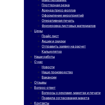
Макетирование
Плоттерная резка
Аренда пресс-воллов
Оформление мероприятий
Оперативная печать
Фрезеровка листовых материалов
Цены
Прайс лист
Акции и скидки
Отправить заявку на расчет
Калькулятор
Наши работы
О нас
Новости
Наше производство
Вакансии
Отзывы
Вопрос-ответ
Вопросы о рекламе, макетах и печати
Правила согласования макета
Контакты