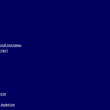
рной рекламы
ство)
есок
 вывесок