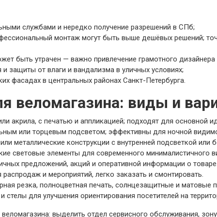
ьными службами и нередко получение разрешений в СПб;
офессиональный монтаж могут быть выше дешёвых решений; т
жет быть утрачен — важно привлечение грамотного дизайнера 
и защиты от влаги и вандализма в уличных условиях;
их фасадах в центральных районах Санкт-Петербурга.
я веломагазина: виды и вар
ли акрила, с печатью и аппликацией; подходят для основной и
ьным или торцевым подсветом; эффективны для ночной видимо
ли металлические конструкции с внутренней подсветкой или б
кие световые элементы для современного минималистичного в
ичных предложений, акций и оперативной информации о товаре
 распродаж и мероприятий, легко заказать и смонтировать.
ерная резка, полноцветная печать, солнцезащитные и матовые п
 и стелы для улучшения ориентирования посетителей на террито
веломагазина: выделить отдел сервисного обслуживания, зону 