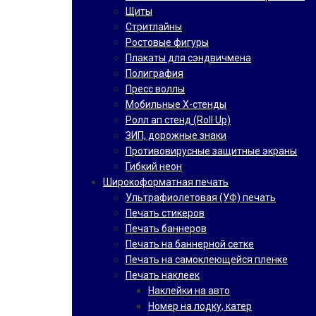
Щиты
Стритлайны
Ростовые фигуры
Плакаты для сэндвичмена
Полиграфия
Пресс воллы
Мобильные Х-стенды
Ролл ап стенд (Roll Up)
ЗИП, дорожные знаки
Противовирусные защитные экраны
Гибкий неон
Широкоформатная печать
Ультрафиолетовая (УФ) печать
Печать стикеров
Печать баннеров
Печать на баннерной сетке
Печать на самоклеющейся пленке
Печать наклеек
Наклейки на авто
Номер на лодку, катер