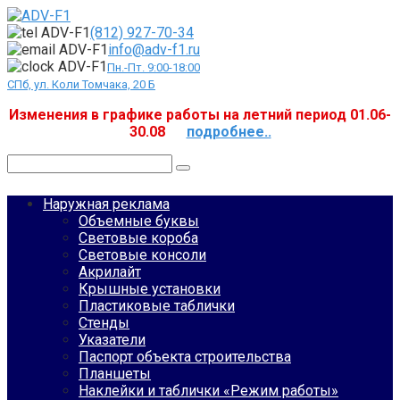
Перейти
к
(812) 927-70-34
контенту
info@adv-f1.ru
Пн.-Пт. 9:00-18:00
СПб, ул. Коли Томчака, 20 Б
Изменения в графике работы на летний период 01.06-
30.08
подробнее..
Поиск:
Наружная реклама
Объемные буквы
Световые короба
Световые консоли
Акрилайт
Крышные установки
Пластиковые таблички
Стенды
Указатели
Паспорт объекта строительства
Планшеты
Наклейки и таблички «Режим работы»