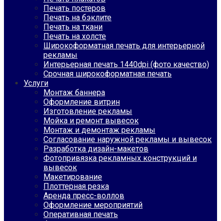
Печать постеров
Печать на бэклите
Печать на ткани
Печать на холсте
Широкоформатная печать для интерьерной
рекламы
Интерьерная печать 1440dpi (фото качество)
Срочная широкоформатная печать
Услуги
Монтаж баннера
Оформление витрин
Изготовление рекламы
Мойка и ремонт вывесок
Монтаж и демонтаж рекламы
Согласование наружной рекламы и вывесок
Разработка дизайн-макетов
Фотопривязка рекламных конструкций и
вывесок
Макетирование
Плоттерная резка
Аренда пресс-воллов
Оформление мероприятий
Оперативная печать