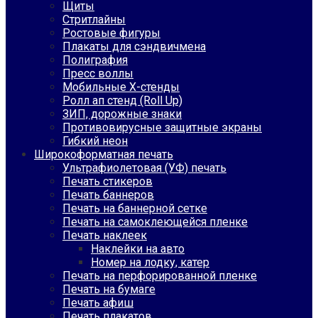
Щиты
Стритлайны
Ростовые фигуры
Плакаты для сэндвичмена
Полиграфия
Пресс воллы
Мобильные Х-стенды
Ролл ап стенд (Roll Up)
ЗИП, дорожные знаки
Противовирусные защитные экраны
Гибкий неон
Широкоформатная печать
Ультрафиолетовая (УФ) печать
Печать стикеров
Печать баннеров
Печать на баннерной сетке
Печать на самоклеющейся пленке
Печать наклеек
Наклейки на авто
Номер на лодку, катер
Печать на перфорированной пленке
Печать на бумаге
Печать афиш
Печать плакатов