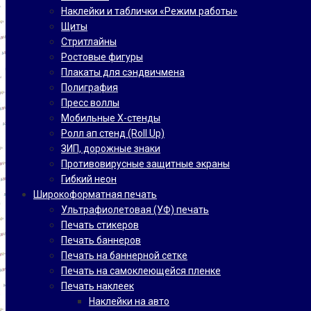
Наклейки и таблички «Режим работы»
Щиты
Стритлайны
Ростовые фигуры
Плакаты для сэндвичмена
Полиграфия
Пресс воллы
Мобильные Х-стенды
Ролл ап стенд (Roll Up)
ЗИП, дорожные знаки
Противовирусные защитные экраны
Гибкий неон
Широкоформатная печать
Ультрафиолетовая (УФ) печать
Печать стикеров
Печать баннеров
Печать на баннерной сетке
Печать на самоклеющейся пленке
Печать наклеек
Наклейки на авто