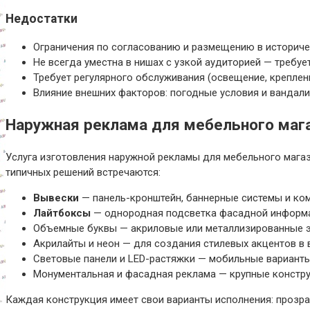
Недостатки
Ограничения по согласованию и размещению в историчес
Не всегда уместна в нишах с узкой аудиторией — требуе
Требует регулярного обслуживания (освещение, креплени
Влияние внешних факторов: погодные условия и вандал
Наружная реклама для мебельного мага
Услуга изготовления наружной рекламы для мебельного мага
типичных решений встречаются:
Вывески
— панель-кронштейн, баннерные системы и ко
Лайтбоксы
— однородная подсветка фасадной информац
Объемные буквы — акриловые или металлизированные э
Акрилайты и неон — для создания стилевых акцентов в в
Световые панели и LED-растяжки — мобильные варианты
Монументальная и фасадная реклама — крупные констру
Каждая конструкция имеет свои варианты исполнения: прозра