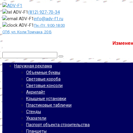
Перейти
к
(812) 927-70-34
контенту
info@adv-f1.ru
Пн.-Пт. 9:00-18:00
СПб, ул. Коли Томчака, 20 Б
Изменен
Поиск:
Наружная реклама
Объемные буквы
Световые короба
Световые консоли
Акрилайт
Крышные установки
Пластиковые таблички
Стенды
Указатели
Паспорт объекта строительства
Планшеты