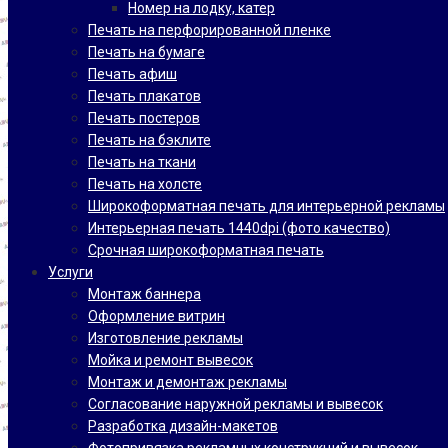
Номер на лодку, катер
Печать на перфорированной пленке
Печать на бумаге
Печать афиш
Печать плакатов
Печать постеров
Печать на бэклите
Печать на ткани
Печать на холсте
Широкоформатная печать для интерьерной рекламы
Интерьерная печать 1440dpi (фото качество)
Срочная широкоформатная печать
Услуги
Монтаж баннера
Оформление витрин
Изготовление рекламы
Мойка и ремонт вывесок
Монтаж и демонтаж рекламы
Согласование наружной рекламы и вывесок
Разработка дизайн-макетов