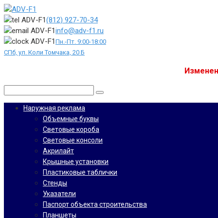
Перейти
к
(812) 927-70-34
контенту
info@adv-f1.ru
Пн.-Пт. 9:00-18:00
СПб, ул. Коли Томчака, 20 Б
Изменен
Поиск:
Наружная реклама
Объемные буквы
Световые короба
Световые консоли
Акрилайт
Крышные установки
Пластиковые таблички
Стенды
Указатели
Паспорт объекта строительства
Планшеты