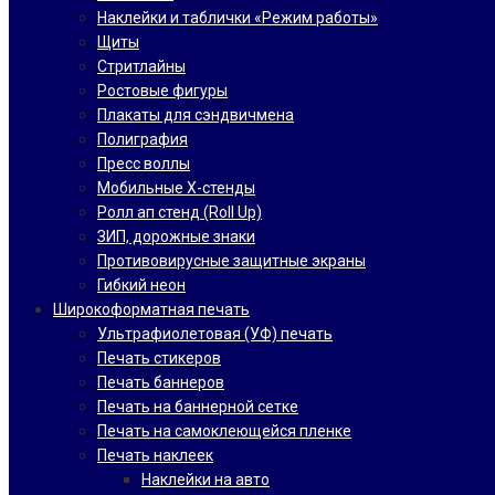
Наклейки и таблички «Режим работы»
Щиты
Стритлайны
Ростовые фигуры
Плакаты для сэндвичмена
Полиграфия
Пресс воллы
Мобильные Х-стенды
Ролл ап стенд (Roll Up)
ЗИП, дорожные знаки
Противовирусные защитные экраны
Гибкий неон
Широкоформатная печать
Ультрафиолетовая (УФ) печать
Печать стикеров
Печать баннеров
Печать на баннерной сетке
Печать на самоклеющейся пленке
Печать наклеек
Наклейки на авто