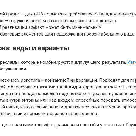
ой среде — для СПб возможны требования к фасадам и вывеск
ов — наружная реклама в основном работает локально.
ой реализации эффект может быть минимальным.
световых элементов для поддержания презентабельного вида.
на: виды и варианты
рекламы, которые комбинируются для лучшего результата.
Изг
бслуживания.
несением логотипа и контактной информации. Подходят для пер
кой, обеспечивают
утонченный вид
и хорошую читаемость в тё
нда на фасаде; возможна подсветка контура или пучковая инк
ы внутри витрины или над входом, способные передать атмосф
й винил, интерьерные панели для привлечения внимания прохо
 навигации и промо-материалов возле салона.
 цветовая гамма, шрифты, размеры и способы установки обсуж