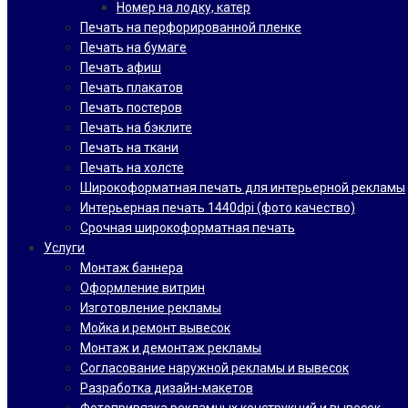
Номер на лодку, катер
Печать на перфорированной пленке
Печать на бумаге
Печать афиш
Печать плакатов
Печать постеров
Печать на бэклите
Печать на ткани
Печать на холсте
Широкоформатная печать для интерьерной рекламы
Интерьерная печать 1440dpi (фото качество)
Срочная широкоформатная печать
Услуги
Монтаж баннера
Оформление витрин
Изготовление рекламы
Мойка и ремонт вывесок
Монтаж и демонтаж рекламы
Согласование наружной рекламы и вывесок
Разработка дизайн-макетов