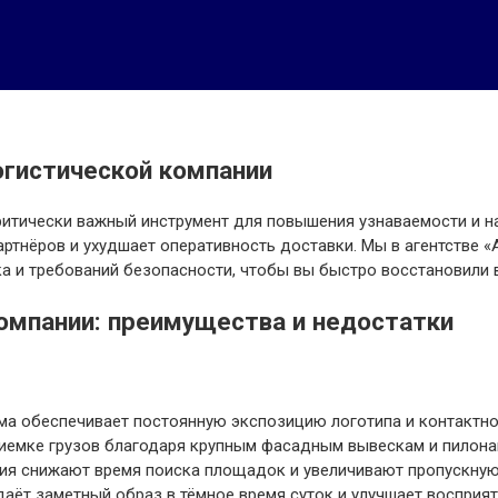
огистической компании
итически важный инструмент для повышения узнаваемости и на
артнёров и ухудшает оперативность доставки. Мы в агентстве 
а и требований безопасности, чтобы вы быстро восстановили 
омпании: преимущества и недостатки
а обеспечивает постоянную экспозицию логотипа и контактно
иемке грузов благодаря крупным фасадным вывескам и пилона
ация снижают время поиска площадок и увеличивают пропускную
даёт заметный образ в тёмное время суток и улучшает восприят