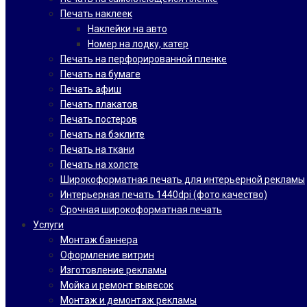
Печать наклеек
Наклейки на авто
Номер на лодку, катер
Печать на перфорированной пленке
Печать на бумаге
Печать афиш
Печать плакатов
Печать постеров
Печать на бэклите
Печать на ткани
Печать на холсте
Широкоформатная печать для интерьерной рекламы
Интерьерная печать 1440dpi (фото качество)
Срочная широкоформатная печать
Услуги
Монтаж баннера
Оформление витрин
Изготовление рекламы
Мойка и ремонт вывесок
Монтаж и демонтаж рекламы