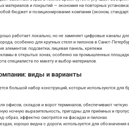
х материалов и покрытий — экономия на повторных установках
юбой бюджет и позиционирование компании (эконом, стандарт,
рошо работает локально, но не заменяет цифровые каналы для
орода, особенно для крупных стелл и пилонов в Санкт-Петербур
я элементов: подсветки, лицевая панель, крепежи.
рекламы в открытых зонах, особенно на промышленных площадк
та специалиста по макету и выбор материалов.
омпании: виды и варианты
тся большой набор конструкций, которые используются для бр
ля офисов, складов и ворот терминалов; обеспечивают четкую
ную ночную выразительность, пригодны для приёмных и пропус
-образ, эффектно смотрятся на фасадах и пилонах.
ездах, хорошо видна с дороги; используется для обозначения 