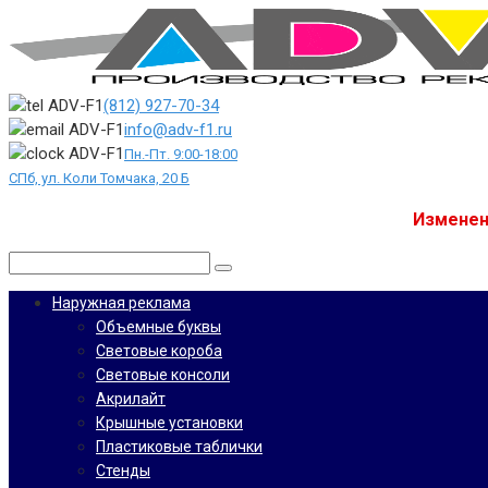
Перейти
к
контенту
(812) 927-70-34
info@adv-f1.ru
Пн.-Пт. 9:00-18:00
СПб, ул. Коли Томчака, 20 Б
Изменен
Поиск:
Наружная реклама
Объемные буквы
Световые короба
Световые консоли
Акрилайт
Крышные установки
Пластиковые таблички
Стенды