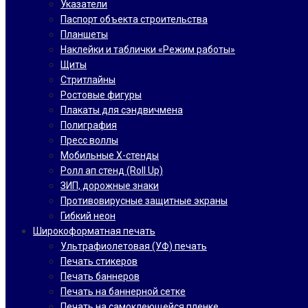
Указатели
Паспорт объекта строительства
Планшеты
Наклейки и таблички «Режим работы»
Щиты
Стритлайны
Ростовые фигуры
Плакаты для сэндвичмена
Полиграфия
Пресс воллы
Мобильные Х-стенды
Ролл ап стенд (Roll Up)
ЗИП, дорожные знаки
Противовирусные защитные экраны
Гибкий неон
Широкоформатная печать
Ультрафиолетовая (УФ) печать
Печать стикеров
Печать баннеров
Печать на баннерной сетке
Печать на самоклеющейся пленке