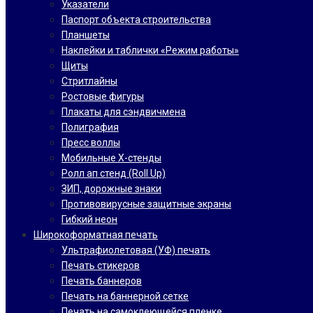
Указатели
Паспорт объекта строительства
Планшеты
Наклейки и таблички «Режим работы»
Щиты
Стритлайны
Ростовые фигуры
Плакаты для сэндвичмена
Полиграфия
Пресс воллы
Мобильные Х-стенды
Ролл ап стенд (Roll Up)
ЗИП, дорожные знаки
Противовирусные защитные экраны
Гибкий неон
Широкоформатная печать
Ультрафиолетовая (УФ) печать
Печать стикеров
Печать баннеров
Печать на баннерной сетке
Печать на самоклеющейся пленке