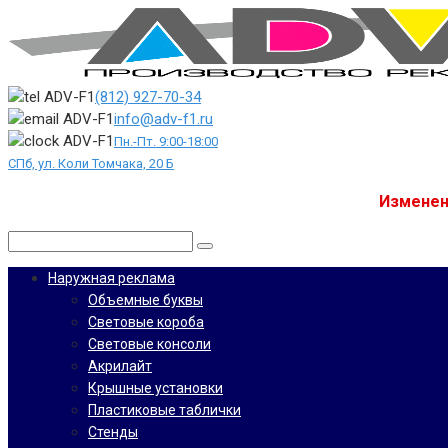
Перейти
к
контенту
(812) 927-70-34
info@adv-f1.ru
Пн.-Пт. 9:00-18:00
СПб, ул. Коли Томчака, 20 Б
Изменен
Поиск:
Наружная реклама
Объемные буквы
Световые короба
Световые консоли
Акрилайт
Крышные установки
Пластиковые таблички
Стенды