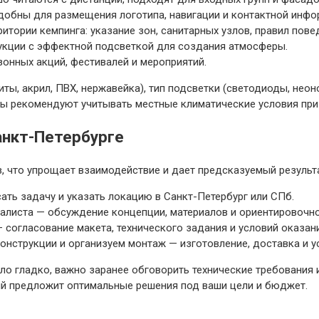
добны для размещения логотипа, навигации и контактной инфо
итории кемпинга: указание зон, санитарных узлов, правил пове
рукции с эффектной подсветкой для создания атмосферы.
зонных акций, фестивалей и мероприятий.
ты, акрил, ПВХ, нержавейка), тип подсветки (светодиоды, не
сты рекомендуют учитывать местные климатические условия при
анкт-Петербурге
, что упрощает взаимодействие и дает предсказуемый результа
ать задачу и указать локацию в Санкт-Петербург или СПб.
иалиста — обсуждение концепции, материалов и ориентировочн
огласование макета, технического задания и условий оказани
нструкции и организуем монтаж — изготовление, доставка и ус
о гладко, важно заранее обговорить технические требования и
ый предложит оптимальные решения под ваши цели и бюджет.