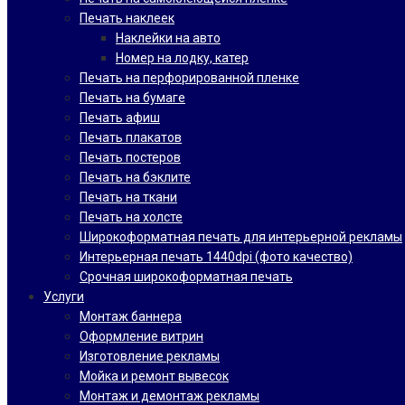
Печать наклеек
Наклейки на авто
Номер на лодку, катер
Печать на перфорированной пленке
Печать на бумаге
Печать афиш
Печать плакатов
Печать постеров
Печать на бэклите
Печать на ткани
Печать на холсте
Широкоформатная печать для интерьерной рекламы
Интерьерная печать 1440dpi (фото качество)
Срочная широкоформатная печать
Услуги
Монтаж баннера
Оформление витрин
Изготовление рекламы
Мойка и ремонт вывесок
Монтаж и демонтаж рекламы