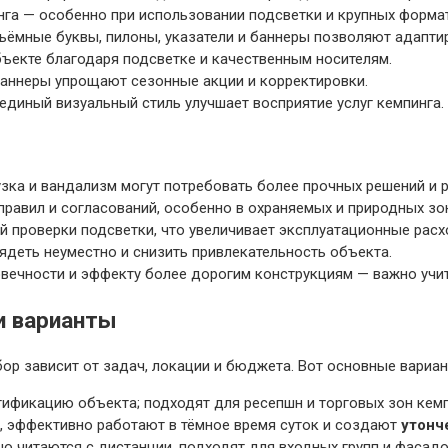
нга — особенно при использовании подсветки и крупных форма
ъёмные буквы, пилоны, указатели и баннеры позволяют адаптир
ъекте благодаря подсветке и качественным носителям.
аннеры упрощают сезонные акции и корректировки.
диный визуальный стиль улучшает восприятие услуг кемпинга.
узка и вандализм могут потребовать более прочных решений и 
равил и согласований, особенно в охраняемых и природных зо
й проверки подсветки, что увеличивает эксплуатационные расх
деть неуместно и снизить привлекательность объекта.
овечности и эффекту более дорогим конструкциям — важно учи
и варианты
р зависит от задач, локации и бюджета. Вот основные вариан
ификацию объекта; подходят для ресепшн и торговых зон кемп
, эффективно работают в тёмное время суток и создают
утонч
 читаются с дистанции, подходят для входных групп и фасадо