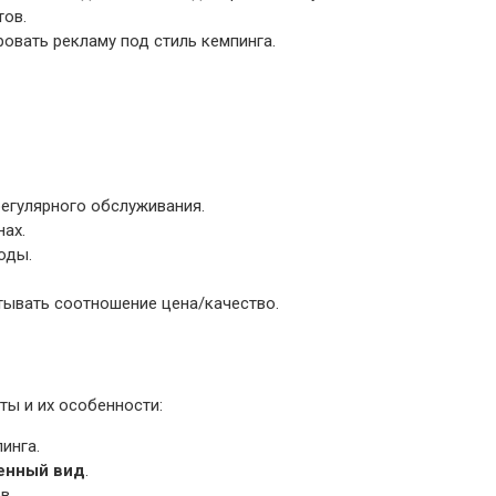
тов.
овать рекламу под стиль кемпинга.
регулярного обслуживания.
нах.
оды.
тывать соотношение цена/качество.
ты и их особенности:
инга.
енный вид
.
в.