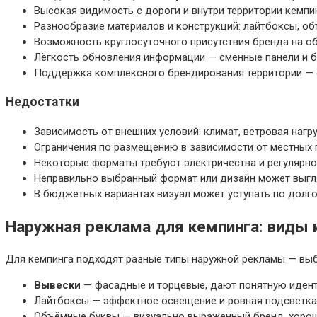
Высокая видимость с дороги и внутри территории кемпи
Разнообразие материалов и конструкций: лайтбоксы, об
Возможность круглосуточного присутствия бренда на об
Лёгкость обновления информации — сменные панели и б
Поддержка комплексного брендирования территории — е
Недостатки
Зависимость от внешних условий: климат, ветровая нагр
Ограничения по размещению в зависимости от местных п
Некоторые форматы требуют электричества и регулярно
Неправильно выбранный формат или дизайн может выгля
В бюджетных вариантах визуал может уступать по долг
Наружная реклама для кемпинга: виды 
Для кемпинга подходят разные типы наружной рекламы — выбо
Вывески
— фасадные и торцевые, дают понятную идент
Лайтбоксы — эффектное освещение и ровная подсветка
Объёмные буквы — визуально выраженный бренд, хорошо