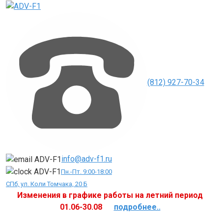
Перейти
к
контенту
(812) 927-70-34
info@adv-f1.ru
Пн.-Пт. 9:00-18:00
СПб, ул. Коли Томчака, 20 Б
Изменения в графике работы на летний период
01.06-30.08
подробнее..