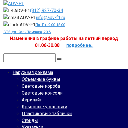
Перейти
к
(812) 927-70-34
контенту
info@adv-f1.ru
Пн.-Пт. 9:00-18:00
СПб, ул. Коли Томчака, 20 Б
Изменения в графике работы на летний период
01.06-30.08
подробнее..
Поиск:
Наружная реклама
Объемные буквы
Световые короба
Световые консоли
Акрилайт
Крышные установки
Пластиковые таблички
Стенды
Указатели