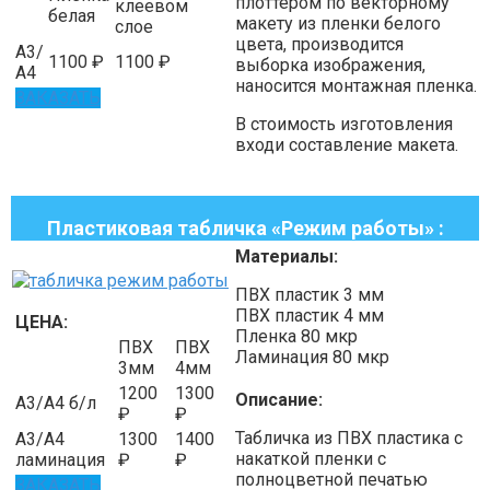
плоттером по векторному
клеевом
белая
макету из пленки белого
слое
цвета, производится
А3/
1100
₽
1100
₽
выборка изображения,
А4
наносится монтажная пленка.
ЗАКАЗАТЬ
В стоимость изготовления
входи составление макета.
Пластиковая табличка «Режим работы» :
Материалы:
ПВХ пластик
3
мм
ПВХ пластик
4
мм
ЦЕНА:
Пленка
80
мкр
ПВХ
ПВХ
Ламинация
80
мкр
3мм
4мм
1200
1300
Описание:
А3/А4 б/л
₽
₽
Табличка из ПВХ пластика с
А3/А4
1300
1400
накаткой пленки с
ламинация
₽
₽
полноцветной печатью
ЗАКАЗАТЬ