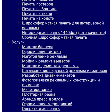
Печать постеров
Печать на бэклите
Печать на ткани
Печать на холсте
Широкоформатная печать для интерьерной
рекламы
Интерьерная печать 1440dpi (фото качество)
Срочная широкоформатная печать
Услуги
Монтаж баннера
Оформление витрин
Изготовление рекламы
Мойка и ремонт вывесок
Монтаж и демонтаж рекламы
Согласование наружной рекламы и вывесок
Разработка дизайн-макетов
Фотопривязка рекламных конструкций и
вывесок
Макетирование
Плоттерная резка
Аренда пресс-воллов
Оформление мероприятий
Оперативная печать