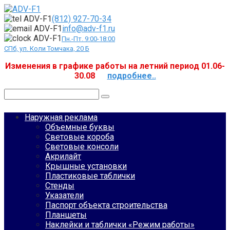
Перейти
к
(812) 927-70-34
контенту
info@adv-f1.ru
Пн.-Пт. 9:00-18:00
СПб, ул. Коли Томчака, 20 Б
Изменения в графике работы на летний период 01.06-
30.08
подробнее..
Поиск:
Наружная реклама
Объемные буквы
Световые короба
Световые консоли
Акрилайт
Крышные установки
Пластиковые таблички
Стенды
Указатели
Паспорт объекта строительства
Планшеты
Наклейки и таблички «Режим работы»