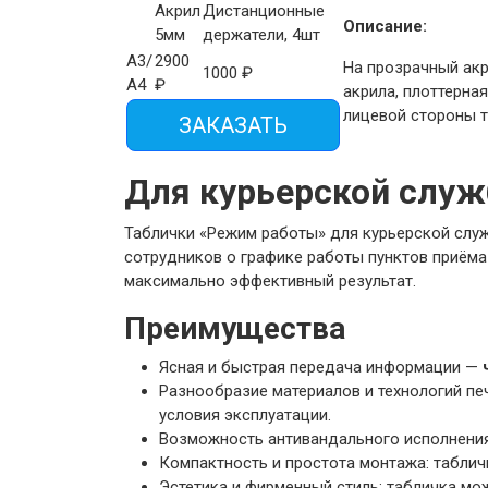
Акрил
Дистанционные
Описание:
5мм
держатели, 4шт
А3/
2900
На прозрачный акр
1000
₽
А4
₽
акрила, плоттерная
лицевой стороны т
ЗАКАЗАТЬ
Для курьерской служ
Таблички «Режим работы» для курьерской служ
сотрудников о графике работы пунктов приёма 
максимально эффективный результат.
Преимущества
Ясная и быстрая передача информации —
Разнообразие материалов и технологий печ
условия эксплуатации.
Возможность антивандального исполнения 
Компактность и простота монтажа: табличк
Эстетика и фирменный стиль: табличка мо