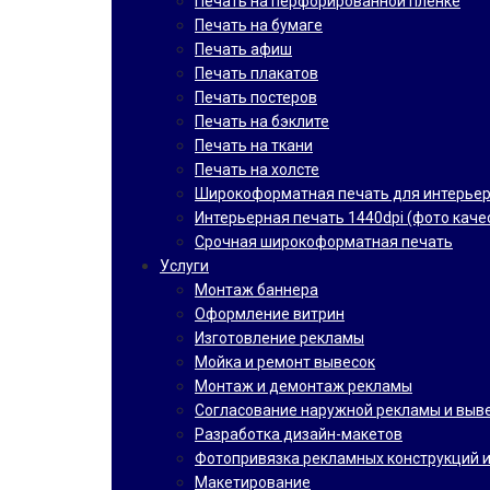
Печать на перфорированной пленке
Печать на бумаге
Печать афиш
Печать плакатов
Печать постеров
Печать на бэклите
Печать на ткани
Печать на холсте
Широкоформатная печать для интерье
Интерьерная печать 1440dpi (фото каче
Срочная широкоформатная печать
Услуги
Монтаж баннера
Оформление витрин
Изготовление рекламы
Мойка и ремонт вывесок
Монтаж и демонтаж рекламы
Согласование наружной рекламы и выв
Разработка дизайн-макетов
Фотопривязка рекламных конструкций и
Макетирование