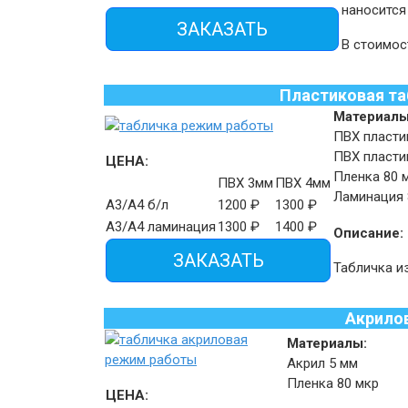
наносится
ЗАКАЗАТЬ
В стоимос
Пластиковая та
Материалы
ПВХ пласт
ПВХ пласт
ЦЕНА:
Пленка
80
ПВХ 3мм
ПВХ 4мм
Ламинация
А3/А4 б/л
1200
₽
1300
₽
А3/А4 ламинация
1300
₽
1400
₽
Описание:
ЗАКАЗАТЬ
Табличка и
Акрилов
Материалы:
Акрил
5
мм
Пленка
80
мкр
ЦЕНА: