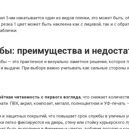
ил 5 мм накатывается один из видов пленки, это может быть: о
 резка 1 цвет может быть наклеена как с лицевой, так и с обра
аблички.
бы: преимущества и недоста
бы — это практичное и визуально заметное решение, которое 
и выдачи. При выборе важно учитывать как сильные стороны из
чёткая читаемость с первого взгляда
, что снижает количест
ати: ПВХ, акрил, композит, металл, полноцветная и УФ-печать
и защитных покрытий, что повышает срок службы в уличных ус
и легко фиксируются на дверь, стену или стойку курьерского п
жет быть выполнена в фирменных цветах, добавив логотип и к