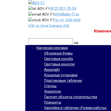
Перейти
к
(812) 927-70-34
контенту
info@adv-f1.ru
Пн.-Пт. 9:00-18:00
СПб, ул. Коли Томчака, 20 Б
Изменен
Поиск:
Наружная реклама
Объемные буквы
Световые короба
Световые консоли
Акрилайт
Крышные установки
Пластиковые таблички
Стенды
Указатели
Паспорт объекта строительства
Планшеты
Наклейки и таблички «Режим работы»