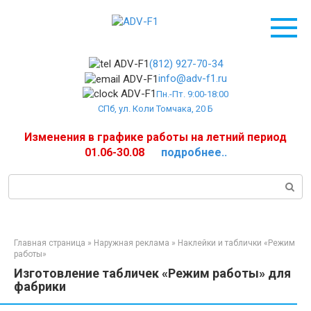
Перейти
к
контенту
(812) 927-70-34
info@adv-f1.ru
Пн.-Пт. 9:00-18:00
СПб, ул. Коли Томчака, 20 Б
Изменения в графике работы на летний период
01.06-30.08
подробнее..
Поиск:
Главная страница
»
Наружная реклама
»
Наклейки и таблички «Режим
работы»
Изготовление табличек «Режим работы» для
фабрики