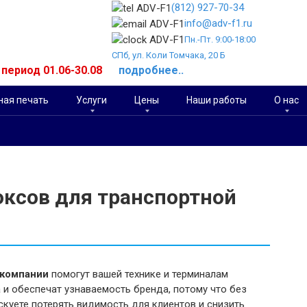
(812) 927-70-34
info@adv-f1.ru
Пн.-Пт. 9:00-18:00
СПб, ул. Коли Томчака, 20 Б
й период 01.06-30.08
подробнее..
ая печать
Услуги
Цены
Наши работы
О нас
оксов для транспортной
 компании
помогут вашей технике и терминалам
 и обеспечат узнаваемость бренда, потому что без
куете потерять видимость для клиентов и снизить