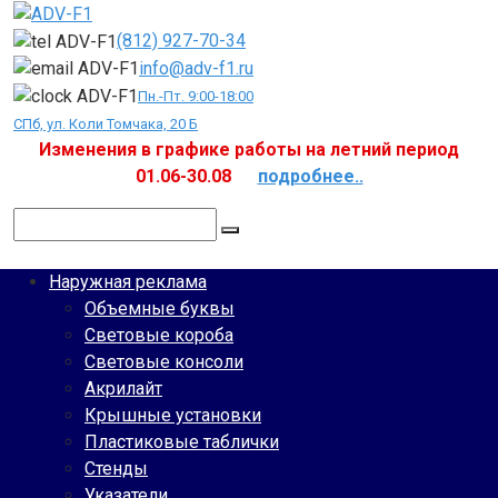
Перейти
к
(812) 927-70-34
контенту
info@adv-f1.ru
Пн.-Пт. 9:00-18:00
СПб, ул. Коли Томчака, 20 Б
Изменения в графике работы на летний период
01.06-30.08
подробнее..
Поиск:
Наружная реклама
Объемные буквы
Световые короба
Световые консоли
Акрилайт
Крышные установки
Пластиковые таблички
Стенды
Указатели