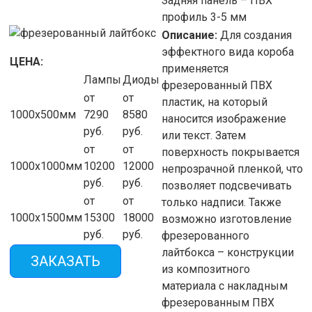
Задняя панель – ПВХ
профиль 3-5 мм
Описание:
Для создания
эффектного вида короба
ЦЕНА:
применяется
Лампы
Диоды
фрезерованный ПВХ
от
от
пластик, на который
1000х500мм
7290
8580
наносится изображение
руб.
руб.
или текст. Затем
от
от
поверхность покрывается
1000х1000мм
10200
12000
непрозрачной пленкой, что
руб.
руб.
позволяет подсвечивать
от
от
только надписи. Также
1000х1500мм
15300
18000
возможно изготовление
руб.
руб.
фрезерованного
лайтбокса – конструкции
ЗАКАЗАТЬ
из композитного
материала с накладным
фрезерованным ПВХ