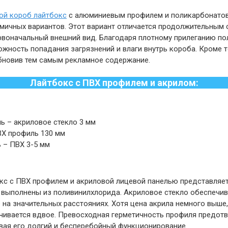
ой короб лайтбокс
с алюминиевым профилем и поликарбонатов
мичных вариантов. Этот вариант отличается продолжительным
рвоначальный внешний вид. Благодаря плотному прилеганию п
жность попадания загрязнений и влаги внутрь короба. Кроме т
бновив тем самым рекламное содержание.
Лайтбокс с ПВХ профилем и акрилом:
ь – акриловое стекло 3 мм
ВХ профиль 130 мм
 – ПВХ 3-5 мм
с с ПВХ профилем и акриловой лицевой панелью представляет
 выполнены из поливинилхлорида. Акриловое стекло обеспечив
на значительных расстояниях. Хотя цена акрила немного выше,
чивается вдвое. Превосходная герметичность профиля предотв
вая его долгий и бесперебойный функционирование.