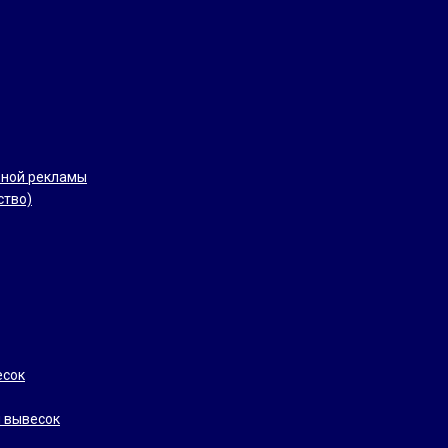
рной рекламы
ство)
есок
 вывесок