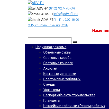
Перейти
к
(812) 927-70-34
контенту
info@adv-f1.ru
Пн.-Пт. 9:00-18:00
СПб, ул. Коли Томчака, 20 Б
Изменен
Поиск:
Наружная реклама
Объемные буквы
Световые короба
Световые консоли
Акрилайт
Крышные установки
Пластиковые таблички
Стенды
Указатели
Паспорт объекта строительства
Планшеты
Наклейки и таблички «Режим работы»