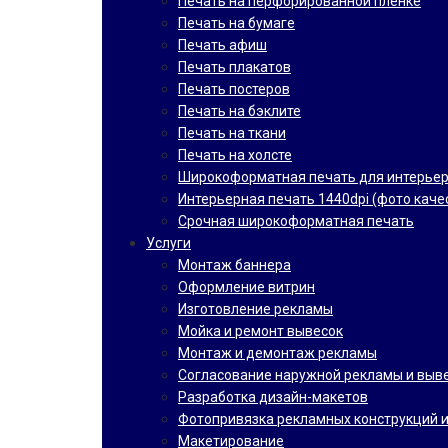
Печать на перфорированной пленке
Печать на бумаге
Печать афиш
Печать плакатов
Печать постеров
Печать на бэклите
Печать на ткани
Печать на холсте
Широкоформатная печать для интерье
Интерьерная печать 1440dpi (фото каче
Срочная широкоформатная печать
Услуги
Монтаж баннера
Оформление витрин
Изготовление рекламы
Мойка и ремонт вывесок
Монтаж и демонтаж рекламы
Согласование наружной рекламы и выв
Разработка дизайн-макетов
Фотопривязка рекламных конструкций и
Макетирование