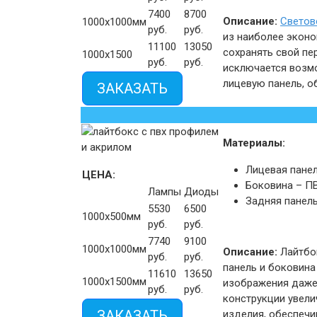
7400
8700
Описание:
Светов
1000х1000мм
руб.
руб.
из наиболее эконо
11100
13050
сохранять свой пе
1000х1500
руб.
руб.
исключается возмо
лицевую панель, о
ЗАКАЗАТЬ
Материалы:
Лицевая панел
ЦЕНА:
Боковина – П
Лампы
Диоды
Задняя панель
5530
6500
1000х500мм
руб.
руб.
7740
9100
1000х1000мм
Описание:
Лайтбок
руб.
руб.
панель и боковина
11610
13650
1000х1500мм
изображения даже 
руб.
руб.
конструкции увели
ЗАКАЗАТЬ
изделия, обеспечи