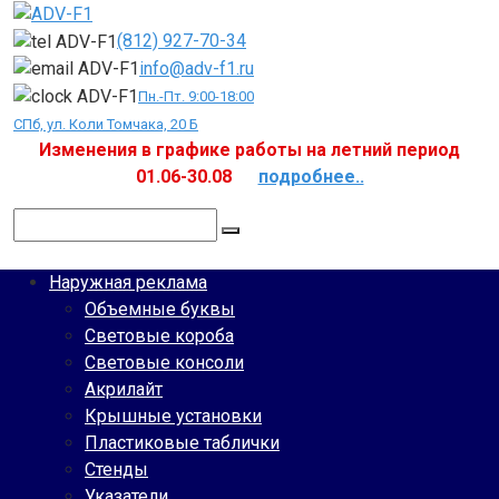
Перейти
к
(812) 927-70-34
контенту
info@adv-f1.ru
Пн.-Пт. 9:00-18:00
СПб, ул. Коли Томчака, 20 Б
Изменения в графике работы на летний период
01.06-30.08
подробнее..
Поиск:
Наружная реклама
Объемные буквы
Световые короба
Световые консоли
Акрилайт
Крышные установки
Пластиковые таблички
Стенды
Указатели