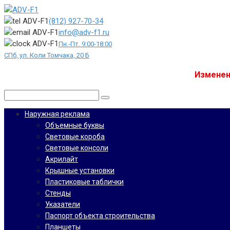
Перейти
к
(812) 927-70-34
контенту
info@adv-f1.ru
Пн.-Пт. 9:00-18:00
СПб, ул. Коли Томчака, 20 Б
Изменен
Поиск:
Наружная реклама
Объемные буквы
Световые короба
Световые консоли
Акрилайт
Крышные установки
Пластиковые таблички
Стенды
Указатели
Паспорт объекта строительства
Планшеты