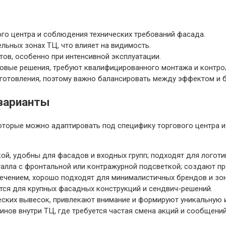
го центра и соблюдения технических требований фасада.
льных зонах ТЦ, что влияет на видимость.
тов, особенно при интенсивной эксплуатации.
товые решения, требуют квалифицированного монтажа и контро
зготовления, поэтому важно балансировать между эффектом и
 варианты
торые можно адаптировать под специфику торгового центра и
й, удобны для фасадов и входных групп; подходят для логотип
талла с фронтальной или контражурной подсветкой; создают п
ечением, хорошо подходят для минималистичных брендов и зон
ся для крупных фасадных конструкций и сендвич-решений.
ских вывесок, привлекают внимание и формируют уникальную 
ов внутри ТЦ, где требуется частая смена акций и сообщений