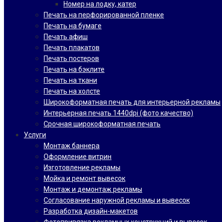
Номер на лодку, катер
Печать на перфорированной пленке
Печать на бумаге
Печать афиш
Печать плакатов
Печать постеров
Печать на бэклите
Печать на ткани
Печать на холсте
Широкоформатная печать для интерьерной рекламы
Интерьерная печать 1440dpi (фото качество)
Срочная широкоформатная печать
Услуги
Монтаж баннера
Оформление витрин
Изготовление рекламы
Мойка и ремонт вывесок
Монтаж и демонтаж рекламы
Согласование наружной рекламы и вывесок
Разработка дизайн-макетов