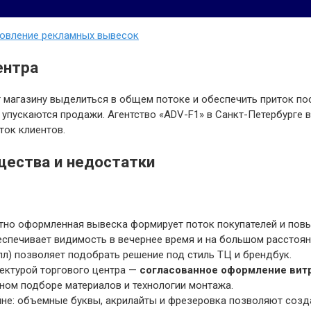
товление рекламных вывесок
ентра
магазину выделиться в общем потоке и обеспечить приток пос
 упускаются продажи. Агентство «ADV-F1» в Санкт-Петербурге 
ток клиентов.
щества и недостатки
но оформленная вывеска формирует поток покупателей и повы
спечивает видимость в вечернее время и на большом расстоян
лл) позволяет подобрать решение под стиль ТЦ и брендбук.
тектурой торгового центра —
согласованное оформление вит
ном подборе материалов и технологии монтажа.
не: объемные буквы, акрилайты и фрезеровка позволяют созд