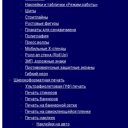
Наклейки и таблички «Режим работы»
Щиты
Стритлайны
Ростовые фигуры
Плакаты для сэндвичмена
Полиграфия
Пресс воллы
Мобильные Х-стенды
Ролл ап стенд (Roll Up)
ЗИП, дорожные знаки
Противовирусные защитные экраны
Гибкий неон
Широкоформатная печать
Ультрафиолетовая (УФ) печать
Печать стикеров
Печать баннеров
Печать на баннерной сетке
Печать на самоклеющейся пленке
Печать наклеек
Наклейки на авто