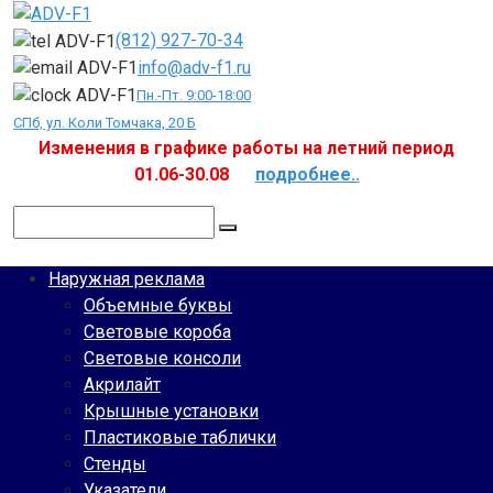
Перейти
к
(812) 927-70-34
контенту
info@adv-f1.ru
Пн.-Пт. 9:00-18:00
СПб, ул. Коли Томчака, 20 Б
Изменения в графике работы на летний период
01.06-30.08
подробнее..
Поиск:
Наружная реклама
Объемные буквы
Световые короба
Световые консоли
Акрилайт
Крышные установки
Пластиковые таблички
Стенды
Указатели