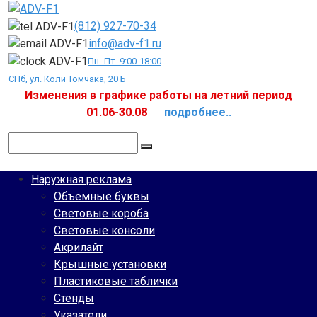
Перейти
к
(812) 927-70-34
контенту
info@adv-f1.ru
Пн.-Пт. 9:00-18:00
СПб, ул. Коли Томчака, 20 Б
Изменения в графике работы на летний период
01.06-30.08
подробнее..
Поиск:
Наружная реклама
Объемные буквы
Световые короба
Световые консоли
Акрилайт
Крышные установки
Пластиковые таблички
Стенды
Указатели