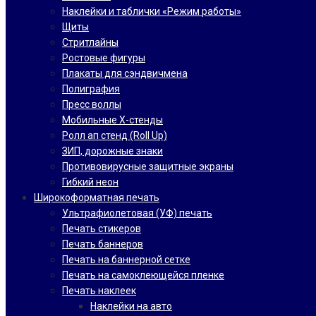
Наклейки и таблички «Режим работы»
Щиты
Стритлайны
Ростовые фигуры
Плакаты для сэндвичмена
Полиграфия
Пресс воллы
Мобильные Х-стенды
Ролл ап стенд (Roll Up)
ЗИП, дорожные знаки
Противовирусные защитные экраны
Гибкий неон
Широкоформатная печать
Ультрафиолетовая (УФ) печать
Печать стикеров
Печать баннеров
Печать на баннерной сетке
Печать на самоклеющейся пленке
Печать наклеек
Наклейки на авто