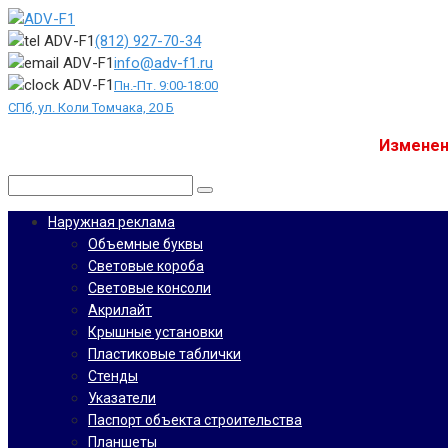
Перейти
к
(812) 927-70-34
контенту
info@adv-f1.ru
Пн.-Пт. 9:00-18:00
СПб, ул. Коли Томчака, 20 Б
Изменен
Поиск:
Наружная реклама
Объемные буквы
Световые короба
Световые консоли
Акрилайт
Крышные установки
Пластиковые таблички
Стенды
Указатели
Паспорт объекта строительства
Планшеты