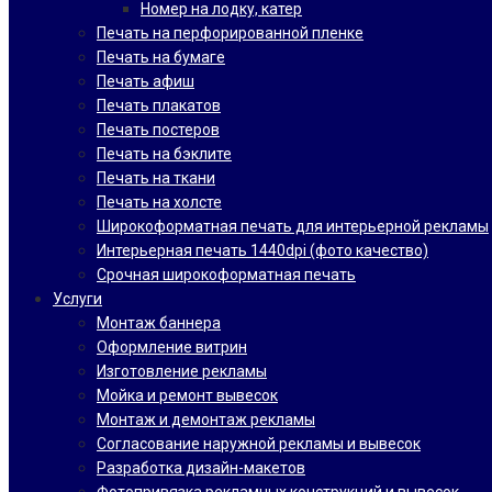
Номер на лодку, катер
Печать на перфорированной пленке
Печать на бумаге
Печать афиш
Печать плакатов
Печать постеров
Печать на бэклите
Печать на ткани
Печать на холсте
Широкоформатная печать для интерьерной рекламы
Интерьерная печать 1440dpi (фото качество)
Срочная широкоформатная печать
Услуги
Монтаж баннера
Оформление витрин
Изготовление рекламы
Мойка и ремонт вывесок
Монтаж и демонтаж рекламы
Согласование наружной рекламы и вывесок
Разработка дизайн-макетов