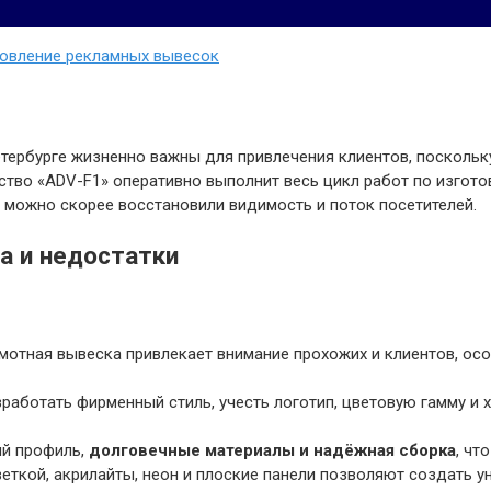
товление рекламных вывесок
тербурге жизненно важны для привлечения клиентов, поскольк
тво «ADV-F1» оперативно выполнит весь цикл работ по изгото
к можно скорее восстановили видимость и поток посетителей.
а и недостатки
мотная вывеска привлекает внимание прохожих и клиентов, осо
аботать фирменный стиль, учесть логотип, цветовую гамму и
ый профиль,
долговечные материалы и надёжная сборка
, чт
ткой, акрилайты, неон и плоские панели позволяют создать у