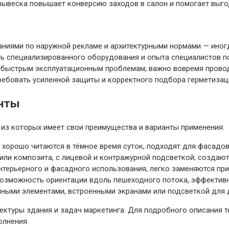
ывеска повышает конверсию заходов в салон и помогает выго
аниями по наружной рекламе и архитектурными нормами — ино
 специализированного оборудования и опыта специалистов по 
 быстрым эксплуатационным проблемам; важно вовремя провод
ребовать усиленной защиты и корректного подбора герметизац
анты
из которых имеет свои преимущества и варианты применения:
 хорошо читаются в тёмное время суток, подходят для фасадов
или композита, с лицевой и контражурной подсветкой; создаю
нтерьерного и фасадного использования, легко заменяются при
озможность ориентации вдоль пешеходного потока, эффективн
ыми элементами, встроенными экранами или подсветкой для д
ектуры здания и задач маркетинга. Для подробного описания 
олнения.