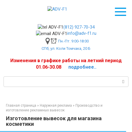
Перейти
к
контенту
(812) 927-70-34
info@adv-f1.ru
Пн.-Пт. 9:00-18:00
СПб, ул. Коли Томчака, 20 Б
Изменения в графике работы на летний период
01.06-30.08
подробнее..
Поиск:
Главная страница
»
Наружная реклама
»
Производство и
изготовление рекламных вывесок
Изготовление вывесок для магазина
косметики