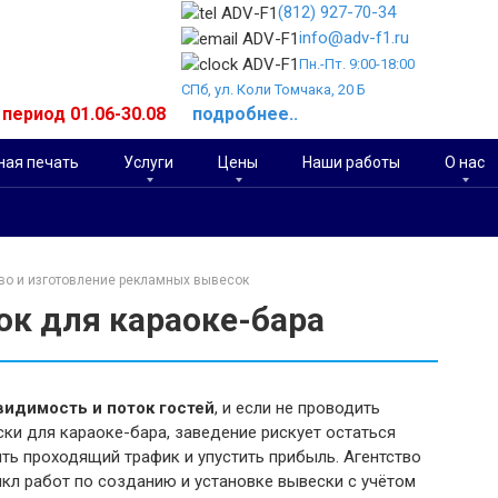
(812) 927-70-34
info@adv-f1.ru
Пн.-Пт. 9:00-18:00
СПб, ул. Коли Томчака, 20 Б
й период 01.06-30.08
подробнее..
ая печать
Услуги
Цены
Наши работы
О нас
во и изготовление рекламных вывесок
ок для караоке-бара
видимость и поток гостей
, и если не проводить
ки для караоке-бара, заведение рискует остаться
ть проходящий трафик и упустить прибыль. Агентство
кл работ по созданию и установке вывески с учётом