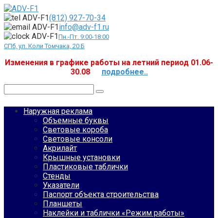
Перейти
к
(812) 927-70-34
контенту
info@adv-f1.ru
Пн.-Пт. 9:00-18:00
СПб, ул. Коли Томчака, 20 Б
Изменения в графике работы на летний период 01.06-
30.08
подробнее..
Поиск:
Наружная реклама
Объемные буквы
Световые короба
Световые консоли
Акрилайт
Крышные установки
Пластиковые таблички
Стенды
Указатели
Паспорт объекта строительства
Планшеты
Наклейки и таблички «Режим работы»