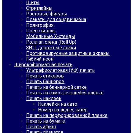
Щиты
Стритлайны
Ростовые фигуры
Плакаты для сэндвичмена
Полиграфия
Пресс воллы
Мобильные Х-стенды
Ролл ап стенд (Roll Up)
ЗИП, дорожные знаки
Противовирусные защитные экраны
Гибкий неон
Широкоформатная печать
Ультрафиолетовая (УФ) печать
Печать стикеров
Печать баннеров
Печать на баннерной сетке
Печать на самоклеющейся пленке
Печать наклеек
Наклейки на авто
Номер на лодку, катер
Печать на перфорированной пленке
Печать на бумаге
Печать афиш
Печать плакатов