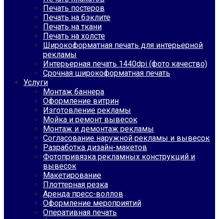
Печать постеров
Печать на бэклите
Печать на ткани
Печать на холсте
Широкоформатная печать для интерьерной
рекламы
Интерьерная печать 1440dpi (фото качество)
Срочная широкоформатная печать
Услуги
Монтаж баннера
Оформление витрин
Изготовление рекламы
Мойка и ремонт вывесок
Монтаж и демонтаж рекламы
Согласование наружной рекламы и вывесок
Разработка дизайн-макетов
Фотопривязка рекламных конструкций и
вывесок
Макетирование
Плоттерная резка
Аренда пресс-воллов
Оформление мероприятий
Оперативная печать