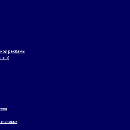
рной рекламы
ство)
есок
 вывесок