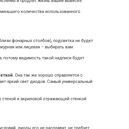
кисления и продлят жизнь вашей вывеске.
т меньшего количества использованного
близи фонарных столбов), подсветка не будет
ажурная или лицевая – выбирать вам.
м, потому видимость такой надписи будет
еткой.
Она так же хорошо справляется с
ает яркий свет диодов. Самый универсальный
у стеной и акриловой отражающей стенкой
словий, диоды его не расплавят, не требует