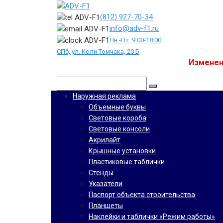
Перейти
к
(812) 927-70-34
контенту
info@adv-f1.ru
Пн.-Пт. 9:00-18:00
СПб, ул. Коли Томчака, 20 Б
Изменен
Поиск:
Наружная реклама
Объемные буквы
Световые короба
Световые консоли
Акрилайт
Крышные установки
Пластиковые таблички
Стенды
Указатели
Паспорт объекта строительства
Планшеты
Наклейки и таблички «Режим работы»