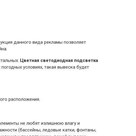
рукция данного вида рекламы позволяет
йна.
стальных.
Цветная светодиодная подсветка
х погодных условиях, такая вывеска будет
ного расположения.
элементы не любят излишнюю влагу и
лажности (бассейны, ледовые катки, фонтаны,