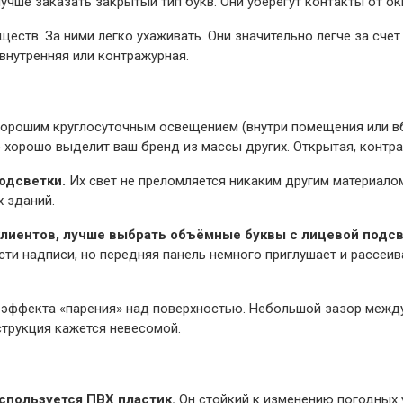
учше заказать закрытый тип букв. Они уберегут контакты от о
еств. За ними легко ухаживать. Они значительно легче за сче
 внутренняя или контражурная.
 хорошим круглосуточным освещением (внутри помещения или в
е хорошо выделит ваш бренд из массы других. Открытая, контр
одсветки.
Их свет не преломляется никаким другим материало
 зданий.
клиентов, лучше выбрать объёмные буквы с лицевой подсв
ти надписи, но передняя панель немного приглушает и рассеив
 эффекта «парения» над поверхностью. Небольшой зазор межд
нструкция кажется невесомой.
спользуется ПВХ пластик.
Он стойкий к изменению погодных у