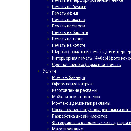
Печать на перфорированной пленке
Печать на бумаге
Печать афиш
Печать плакатов
Печать постеров
Печать на бэклите
Печать на ткани
Печать на холсте
Широкоформатная печать для интерье
Интерьерная печать 1440dpi (фото каче
Срочная широкоформатная печать
Услуги
Монтаж баннера
Оформление витрин
Изготовление рекламы
Мойка и ремонт вывесок
Монтаж и демонтаж рекламы
Согласование наружной рекламы и выв
Разработка дизайн-макетов
Фотопривязка рекламных конструкций и
Макетирование