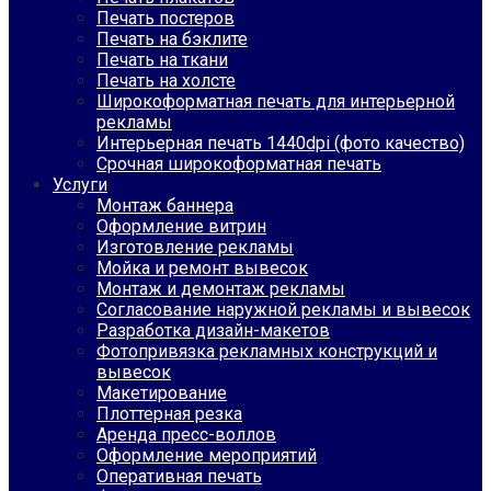
Печать постеров
Печать на бэклите
Печать на ткани
Печать на холсте
Широкоформатная печать для интерьерной
рекламы
Интерьерная печать 1440dpi (фото качество)
Срочная широкоформатная печать
Услуги
Монтаж баннера
Оформление витрин
Изготовление рекламы
Мойка и ремонт вывесок
Монтаж и демонтаж рекламы
Согласование наружной рекламы и вывесок
Разработка дизайн-макетов
Фотопривязка рекламных конструкций и
вывесок
Макетирование
Плоттерная резка
Аренда пресс-воллов
Оформление мероприятий
Оперативная печать