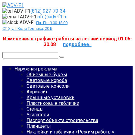
Перейти
к
(812) 927-70-34
контенту
info@adv-f1.ru
Пн.-Пт. 9:00-18:00
СПб, ул. Коли Томчака, 20 Б
Изменения в графике работы на летний период 01.06-
30.08
подробнее..
Поиск:
Наружная реклама
Объемные буквы
Световые короба
Световые консоли
Акрилайт
Крышные установки
Пластиковые таблички
Стенды
Указатели
Паспорт объекта строительства
Планшеты
Наклейки и таблички «Режим работы»