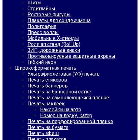
Щиты
Стритлайны
Ростовые фигуры
Плакаты для сэндвичмена
Полиграфия
Пресс воллы
Мобильные Х-стенды
Ролл ап стенд (Roll Up)
ЗИП, дорожные знаки
Противовирусные защитные экраны
Гибкий неон
Широкоформатная печать
Ультрафиолетовая (УФ) печать
Печать стикеров
Печать баннеров
Печать на баннерной сетке
Печать на самоклеющейся пленке
Печать наклеек
Наклейки на авто
Номер на лодку, катер
Печать на перфорированной пленке
Печать на бумаге
Печать афиш
Печать плакатов