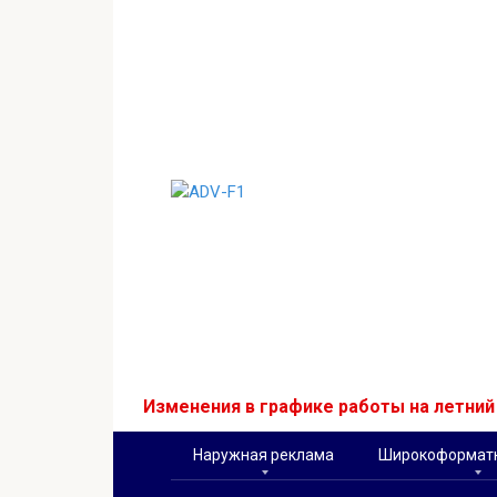
Перейти
к
контенту
Изменения в графике работы на летни
Наружная реклама
Широкоформатн