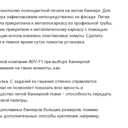
ехнологию полноцветной печати на литом баннере. Для
ера зафиксировали непосредственно на фасаде. Литая
ла прикреплена к металлокаркасу из профильной трубы,
ань прикрепили к металлическому каркасу с помощью
ации использовались пластиковые хомуты. Сделать
в темное время суток помогла установка
ной компании ADV-F1 при выборе баннерной
мание на такие моменты, как:
зка. С задачей ее гашения отлично справляется
риал не позволяет показать всю яркость и
ество литой баннерной ткани – способность передать
овой палитры;
 рекламных баннеров больших размеров, помимо
ть дополнительные способы крепления, например,