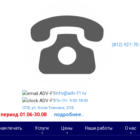
(812) 927-70
info@adv-f1.ru
Пн.-Пт. 9:00-18:00
СПб, ул. Коли Томчака, 20 Б
й период 01.06-30.08
подробнее..
ая печать
Услуги
Цены
Наши работы
О нас