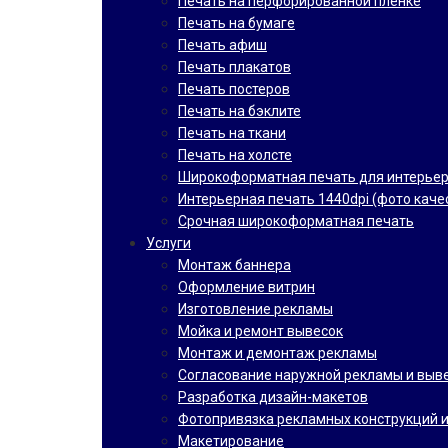
Печать на перфорированной пленке
Печать на бумаге
Печать афиш
Печать плакатов
Печать постеров
Печать на бэклите
Печать на ткани
Печать на холсте
Широкоформатная печать для интерье
Интерьерная печать 1440dpi (фото каче
Срочная широкоформатная печать
Услуги
Монтаж баннера
Оформление витрин
Изготовление рекламы
Мойка и ремонт вывесок
Монтаж и демонтаж рекламы
Согласование наружной рекламы и выв
Разработка дизайн-макетов
Фотопривязка рекламных конструкций и
Макетирование