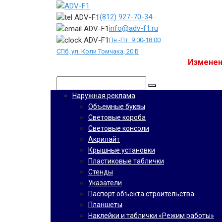
Перейти
к
(812) 927-70-34
контенту
info@adv-f1.ru
Пн.-Пт. 9:00-18:00
СПб, ул. Коли Томчака, 20 Б
Изменен
Поиск:
Наружная реклама
Объемные буквы
Световые короба
Световые консоли
Акрилайт
Крышные установки
Пластиковые таблички
Стенды
Указатели
Паспорт объекта строительства
Планшеты
Наклейки и таблички «Режим работы»