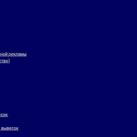
рной рекламы
ство)
есок
 вывесок