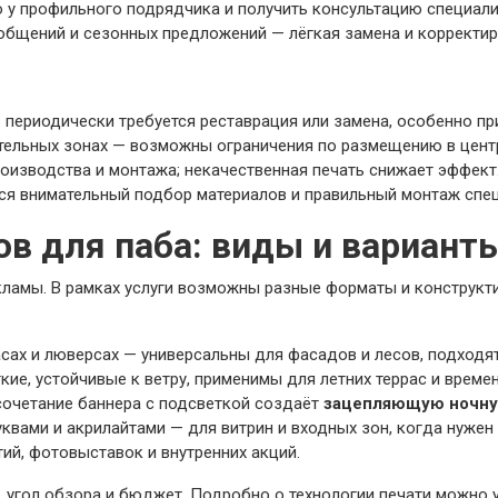
о у профильного подрядчика и получить консультацию специали
общений и сезонных предложений — лёгкая замена и корректир
 периодически требуется реставрация или замена, особенно пр
ительных зонах — возможны ограничения по размещению в цент
роизводства и монтажа; некачественная печать снижает эффект
ся внимательный подбор материалов и правильный монтаж спе
ов для паба: виды и вариант
кламы. В рамках услуги возможны разные форматы и конструкт
сах и люверсах — универсальны для фасадов и лесов, подходя
кие, устойчивые к ветру, применимы для летних террас и време
сочетание баннера с подсветкой создаёт
зацепляющую ночну
вами и акрилайтами — для витрин и входных зон, когда нужен
й, фотовыставок и внутренних акций.
угол обзора и бюджет. Подробно о технологии печати можно 