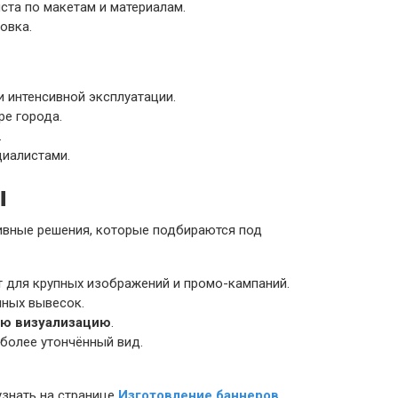
ста по макетам и материалам.
овка.
и интенсивной эксплуатации.
ре города.
.
циалистами.
ы
ивные решения, которые подбираются под
т для крупных изображений и промо-кампаний.
нных вывесок.
ю визуализацию
.
 более утончённый вид.
узнать на странице
Изготовление баннеров
,